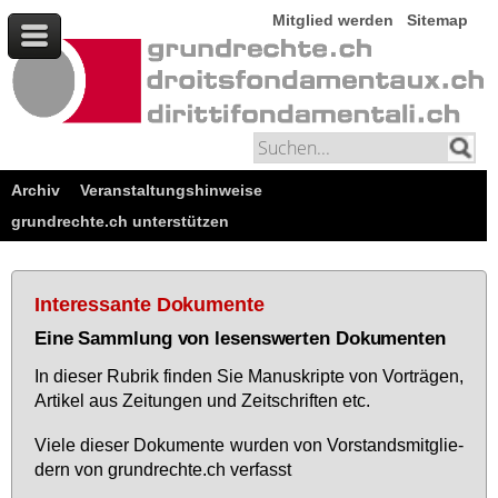
Mitglied werden
Sitemap
Archiv
Veranstaltungshinweise
grundrechte.ch unterstützen
Interessante Dokumente
Eine Sammlung von lesenswerten Dokumenten
In die­ser Ru­brik fin­den Sie Ma­nu­skrip­te von Vor­trä­gen,
Ar­ti­kel aus Zei­tun­gen und Zeit­schrif­ten etc.
Vie­le die­ser Do­ku­men­te wur­den von Vor­stands­mit­glie­
dern von grund­rech­te.ch ver­fasst