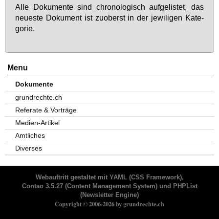
Al­le Do­ku­men­te sind chro­no­lo­gisch auf­ge­lis­tet, das
neu­es­te Do­ku­ment ist zu­oberst in der je­wi­li­gen Ka­te­
go­rie.
Menu
Dokumente
grundrechte.ch
Referate & Vorträge
Medien-Artikel
Amtliches
Diverses
Webauftritt gestaltet mit
YAML
(CSS Framework),
Contao 3.5.27
(Content Management System) und
PHPList
(Newsletter Engine)
Copyright © 2006-2026 by grundrechte.ch