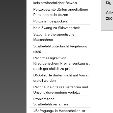
täg­
kein strafrechtlicher Beweis
Polizeibeamte dürfen angehaltene
Al­l
Personen nicht duzen
zu­o
Polizisten bespucken
Kein Zwang zu Sklavenarbeit
Stationäre therapeutische
Massnahme
Strafbefehl unterbricht Verjährung
nicht
Rechtmässigkeit von
fürsorgerischem Freiheitsentzug ist
rasch gerichtlich zu prüfen
DNA-Profile dürfen nicht auf Vorrat
erstell werden
Recht auf ein faires Verfahren und
Unschuldsvermutung verletzt
Problemzone
Strafbefehlsverfahren
«Befragung» in Handschellen ist