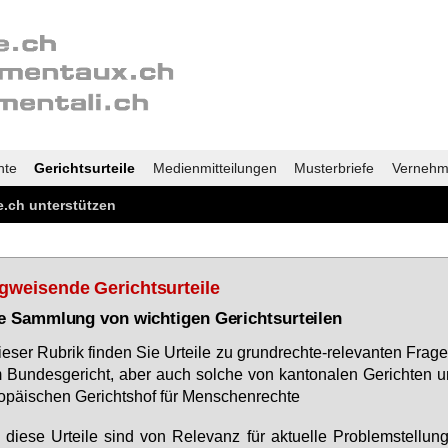
nte
Gerichtsurteile
Medienmitteilungen
Musterbriefe
Vernehm
.ch unterstützen
­wei­sen­de Ge­richts­ur­tei­le
ne Samm­lung von wich­ti­gen Ge­richts­ur­tei­len
ie­ser Ru­brik fin­den Sie Ur­tei­le zu grund­rech­te-re­le­van­ten Fra­ge
Bun­des­ge­richt, aber auch sol­che von kan­to­na­len Ge­rich­ten
o­päi­schen Ge­richts­hof für Men­schen­rech­te
e die­se Ur­tei­le sind von Re­le­vanz für ak­tu­el­le Pro­blem­stel­lu