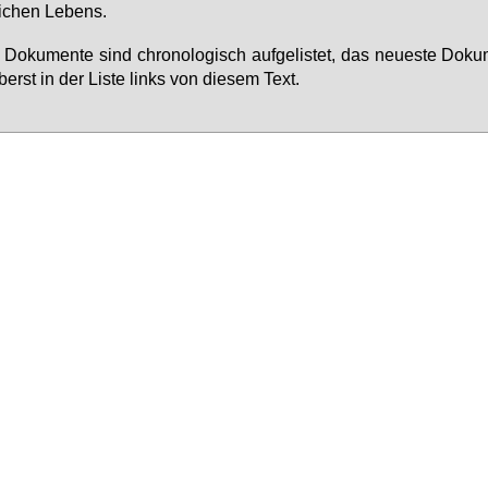
li­chen Le­bens.
e Do­ku­men­te sind chro­no­lo­gisch auf­ge­lis­tet, das neu­es­te Do­ku
berst in der Lis­te links von die­sem Text.