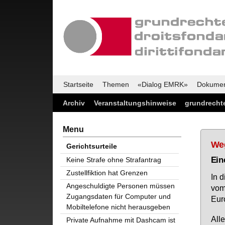
Startseite
Themen
«Dialog EMRK»
Dokume
Archiv
Veranstaltungshinweise
grundrechte
Menu
Weg
Gerichtsurteile
Ei­
Keine Strafe ohne Strafantrag
Zustellfiktion hat Grenzen
In d
Angeschuldigte Personen müssen
vom 
Zugangsdaten für Computer und
Eu­r
Mobiltelefone nicht herausgeben
Al­l
Private Aufnahme mit Dashcam ist