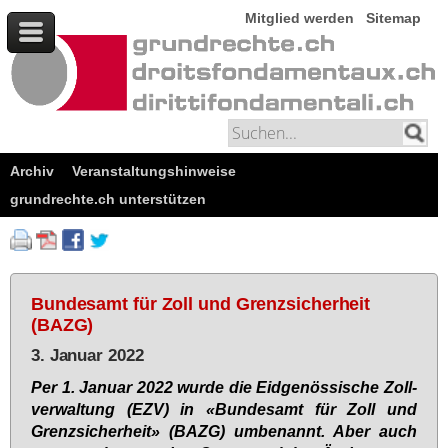
Mitglied werden
Sitemap
Archiv
Veranstaltungshinweise
grundrechte.ch unterstützen
Bundesamt für Zoll und Grenzsicherheit
(BAZG)
3. Januar 2022
Per 1. Ja­nu­ar 2022 wur­de die Eid­ge­nös­si­sche Zoll­
ver­wal­tung (EZV) in «Bun­des­amt für Zoll und
Grenz­si­cher­heit» (BAZG) um­be­nannt. Aber auch