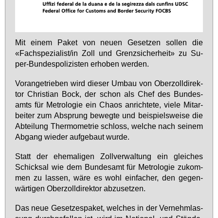
Mit ei­nem Pa­ket von neu­en Ge­set­zen sol­len die
«Fach­spe­zia­list/in Zoll und Grenz­si­cher­heit» zu Su­
per-Bun­des­po­li­zis­ten er­ho­ben wer­den.
Vor­an­ge­trie­ben wird die­ser Um­bau von Ober­zoll­di­rek­
tor Chris­ti­an Bock, der schon als Chef des Bun­des­
amts für Me­tro­lo­gie ein Cha­os an­rich­te­te, vie­le Mit­ar­
bei­ter zum Ab­sprung be­weg­te und bei­spiels­wei­se die
Ab­tei­lung Ther­mo­me­trie schloss, wel­che nach sei­nem
Ab­gang wie­der auf­ge­baut wur­de.
Statt der ehe­ma­li­gen Zoll­ver­wal­tung ein glei­ches
Schick­sal wie dem Bun­des­amt für Me­tro­lo­gie zu­kom­
men zu las­sen, wä­re es wohl ein­fa­cher, den ge­gen­
wär­ti­gen Ober­zoll­di­rek­tor ab­zu­set­zen.
Das neue Ge­set­zes­pa­ket, wel­ches in der Ver­nehm­las­