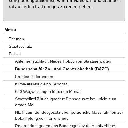
sung durch­ge­fal­len ist, wird im Na­tio­nal- und Stän­de­
rat auf je­den Fall ei­ni­ges zu re­den ge­ben.
Menu
Themen
Staatsschutz
Polizei
Antennensuchlauf: Neues Hobby von Staatsanwälten
Bundesamt für Zoll und Grenzsicherheit (BAZG)
Frontex-Referendum
Klima-Aktivist gleich Terrorist
650 Wegweisungen für einen Monat
Stadtpolizei Zürich ignoriert Presseausweise - nicht zum
ersten Mal
NEIN zum Bundesgesetz über polizeiliche Massnahmen zur
Bekämpfung von Terrorismus
Referendum gegen das Bundesgesetz über polizeiliche