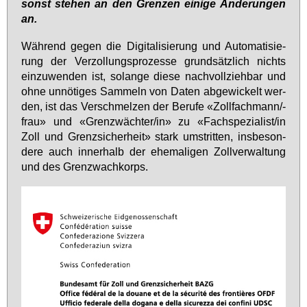
sonst ste­hen an den Gren­zen ei­ni­ge Än­de­run­gen
an.
Wäh­rend ge­gen die Di­gi­ta­li­sie­rung und Au­to­ma­ti­sie­
rung der Ver­zol­lungs­pro­zes­se grund­sätz­lich nichts
ein­zu­wen­den ist, so­lan­ge die­se nach­voll­zieh­bar und
oh­ne un­nö­ti­ges Sam­meln von Da­ten ab­ge­wi­ckelt wer­
den, ist das Ver­schmel­zen der Be­ru­fe «Zoll­fach­mann/-
frau» und «Grenz­wäch­ter/in» zu «Fach­spe­zia­list/in
Zoll und Grenz­si­cher­heit» stark um­strit­ten, ins­be­son­
de­re auch in­ner­halb der ehe­ma­li­gen Zoll­ver­wal­tung
und des Grenz­wach­korps.