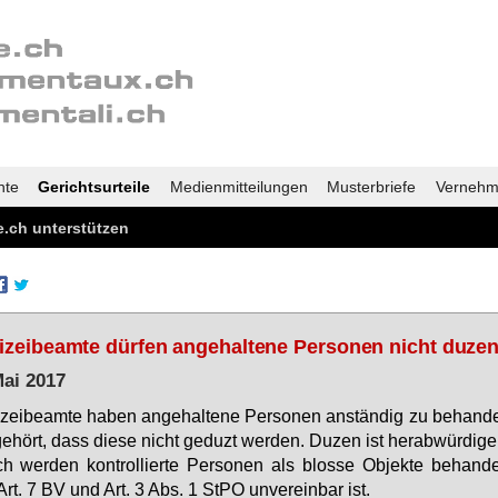
nte
Gerichtsurteile
Medienmitteilungen
Musterbriefe
Vernehm
.ch unterstützen
izeibeamte dürfen angehaltene Personen nicht duze
Mai 2017
i­zei­be­am­te ha­ben an­ge­hal­te­ne Per­so­nen an­stän­dig zu be­han­
e­hört, dass die­se nicht ge­duzt wer­den. Du­zen ist her­ab­wür­di­g
h wer­den kon­trol­lier­te Per­so­nen als blos­se Ob­jek­te be­han­d
Art. 7 BV und Art. 3 Abs. 1 StPO un­ver­ein­bar ist.