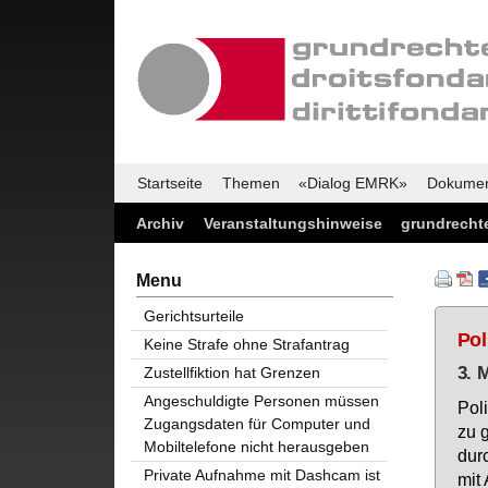
Startseite
Themen
«Dialog EMRK»
Dokume
Archiv
Veranstaltungshinweise
grundrechte
Menu
Gerichtsurteile
Pol
Keine Strafe ohne Strafantrag
3. 
Zustellfiktion hat Grenzen
Angeschuldigte Personen müssen
Po­l
Zugangsdaten für Computer und
zu g
Mobiltelefone nicht herausgeben
durc
Private Aufnahme mit Dashcam ist
mit 