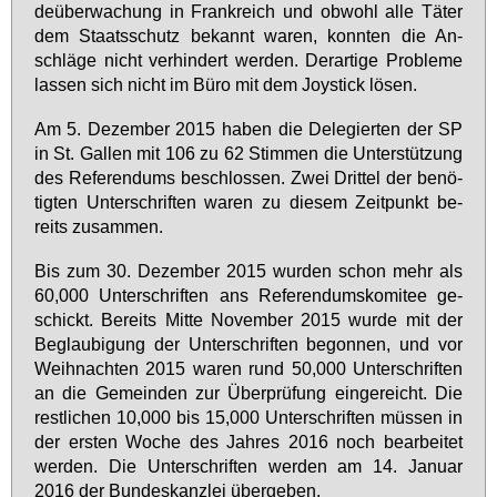
de­über­wa­chung in Frank­reich und ob­wohl al­le Tä­ter
dem Staats­schutz be­kannt wa­ren, konn­ten die An­
schlä­ge nicht ver­hin­dert wer­den. Der­ar­ti­ge Pro­ble­me
las­sen sich nicht im Bü­ro mit dem Joy­stick lö­sen.
Am 5. De­zem­ber 2015 ha­ben die De­le­gier­ten der SP
in St. Gal­len mit 106 zu 62 Stim­men die Un­ter­stüt­zung
des Re­fe­ren­dums be­schlos­sen. Zwei Drit­tel der be­nö­
tig­ten Un­ter­schrif­ten wa­ren zu die­sem Zeit­punkt be­
reits zu­sam­men.
Bis zum 30. De­zem­ber 2015 wur­den schon mehr als
60,000 Un­ter­schrif­ten ans Re­fe­ren­dums­ko­mi­tee ge­
schickt. Be­reits Mit­te No­vem­ber 2015 wur­de mit der
Be­glau­bi­gung der Un­ter­schrif­ten be­gon­nen, und vor
Weih­nach­ten 2015 wa­ren rund 50,000 Un­ter­schrif­ten
an die Ge­mein­den zur Über­prü­fung ein­ge­reicht. Die
rest­li­chen 10,000 bis 15,000 Un­ter­schrif­ten müs­sen in
der ers­ten Wo­che des Jah­res 2016 noch be­ar­bei­tet
wer­den. Die Un­ter­schrif­ten wer­den am 14. Ja­nu­ar
2016 der Bun­des­kanz­lei über­ge­ben.