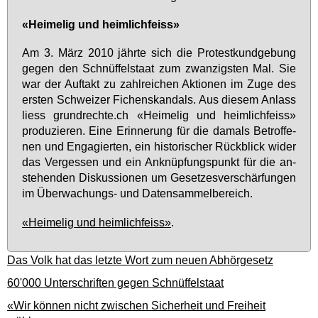
«Hei­me­lig und heim­lich­feiss»
Am 3. März 2010 jähr­te sich die Pro­test­kund­ge­bung
ge­gen den Schnüf­fel­staat zum zwan­zigs­ten Mal. Sie
war der Auf­takt zu zahl­rei­chen Ak­tio­nen im Zu­ge des
ers­ten Schwei­zer Fi­chen­skan­dals. Aus die­sem An­lass
liess grund­rech­te.ch «Hei­me­lig und heim­lich­feiss»
pro­du­zie­ren. Ei­ne Er­in­ne­rung für die da­mals Be­trof­fe­
nen und En­ga­gier­ten, ein his­to­ri­scher Rück­blick wi­der
das Ver­ges­sen und ein An­knüp­fungs­punkt für die an­
ste­hen­den Dis­kus­sio­nen um Ge­set­zes­ver­schär­fun­gen
im Über­wa­chungs- und Da­ten­sam­mel­be­reich.
«Heimelig und heimlichfeiss»
.
Das Volk hat das letzte Wort zum neuen Abhörgesetz
60'000 Unterschriften gegen Schnüffelstaat
«Wir können nicht zwischen Sicherheit und Freiheit