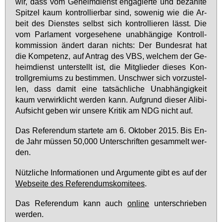
wir, dass vom Ge­heim­dienst en­ga­gier­te und be­zahl­te
Spit­zel kaum kon­trol­lier­bar sind, so­we­nig wie die Ar­
beit des Diens­tes selbst sich kon­trol­lie­ren lässt. Die
vom Par­la­ment vor­ge­se­he­ne un­ab­hän­gi­ge Kon­troll­
kom­mis­si­on än­dert dar­an nichts: Der Bun­des­rat hat
die Kom­pe­tenz, auf An­trag des VBS, wel­chem der Ge­
heim­dienst un­ter­stellt ist, die Mit­glie­der die­ses Kon­
troll­gre­mi­ums zu be­stim­men. Un­schwer sich vor­zu­stel­
len, dass da­mit ei­ne tat­säch­li­che Un­ab­hän­gig­keit
kaum ver­wirk­licht wer­den kann. Auf­grund die­ser Ali­bi-
Auf­sicht ge­ben wir un­se­re Kri­tik am NDG nicht auf.
Das Re­fe­ren­dum star­te­te am 6. Ok­to­ber 2015. Bis En­
de Jahr müs­sen 50,000 Un­ter­schrif­ten ge­sam­melt wer­
den.
Nütz­li­che In­for­ma­tio­nen und Ar­gu­men­te gibt es auf der
Web­sei­te des Re­fe­ren­dums­ko­mi­tees
.
Das Re­fe­ren­dum kann auch
on­line
un­ter­schrie­ben
wer­den.