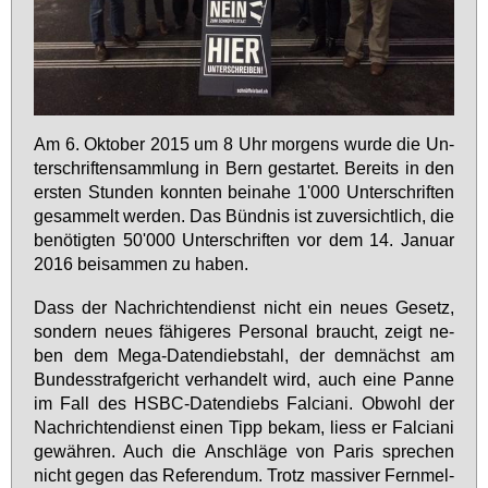
Am 6. Ok­to­ber 2015 um 8 Uhr mor­gens wur­de die Un­
ter­schrif­ten­samm­lung in Bern ge­star­tet. Be­reits in den
ers­ten Stun­den konn­ten bei­na­he 1'000 Un­ter­schrif­ten
ge­sam­melt wer­den. Das Bünd­nis ist zu­ver­sicht­lich, die
be­nö­tig­ten 50'000 Un­ter­schrif­ten vor dem 14. Ja­nu­ar
2016 bei­sam­men zu ha­ben.
Dass der Nach­rich­ten­dienst nicht ein neu­es Ge­setz,
son­dern neu­es fä­hi­ge­res Per­so­nal braucht, zeigt ne­
ben dem Me­ga-Da­ten­dieb­stahl, der dem­nächst am
Bun­des­straf­ge­richt ver­han­delt wird, auch ei­ne Pan­ne
im Fall des HS­BC-Da­ten­diebs Fal­cia­ni. Ob­wohl der
Nach­rich­ten­dienst ei­nen Tipp be­kam, liess er Fal­cia­ni
ge­wäh­ren. Auch die An­schlä­ge von Pa­ris spre­chen
nicht ge­gen das Re­fe­ren­dum. Trotz mas­si­ver Fern­mel­