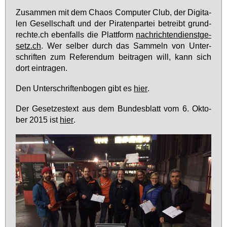
Zu­sam­men mit dem Cha­os Com­pu­ter Club, der Di­gi­ta­
len Ge­sell­schaft und der Pi­ra­ten­par­tei be­treibt grund­
rech­te.ch eben­falls die Platt­form
nach­rich­ten­dienst­ge­
setz.ch
. Wer sel­ber durch das Sam­meln von Un­ter­
schrif­ten zum Re­fe­ren­dum bei­tra­gen will, kann sich
dort ein­tra­gen.
Den Un­ter­schrif­ten­bo­gen gibt es
hier
.
Der Ge­set­zes­text aus dem Bun­des­blatt vom 6. Ok­to­
ber 2015 ist
hier
.