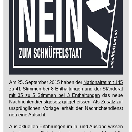
Am 25. Sep­tem­ber 2015 ha­ben der
Na­tio­nal­rat mit 145
zu 41 Stim­men bei 8 Ent­hal­tun­gen
und der
Stän­de­rat
mit 35 zu 5 Stim­men bei 3 Ent­hal­tun­gen
das neue
Nach­rich­ten­dienst­ge­setz gut­ge­heis­sen. Als Zu­satz zur
ur­sprüng­li­chen Vor­la­ge er­hält der Nach­rich­ten­dienst
neu ei­ne Auf­sicht.
Aus ak­tu­el­len Er­fah­run­gen im In- und Aus­land wis­sen