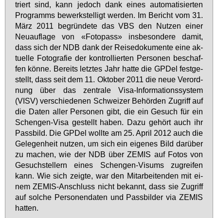
triert sind, kann je­doch dank ei­nes au­to­ma­ti­sier­ten
Pro­gramms be­werk­stel­ligt wer­den. Im Be­richt vom 31.
März 2011 be­grün­de­te das VBS den Nut­zen ei­ner
Neu­auf­la­ge von «Fo­to­pass» ins­be­son­de­re da­mit,
dass sich der NDB dank der Rei­se­do­ku­men­te ei­ne ak­
tu­el­le Fo­to­gra­fie der kon­trol­lier­ten Per­so­nen be­schaf­
fen kön­ne. Be­reits letz­tes Jahr hat­te die GPDel fest­ge­
stellt, dass seit dem 11. Ok­to­ber 2011 die neue Ver­ord­
nung über das zen­tra­le Vi­sa-In­for­ma­ti­ons­sys­tem
(VISV) ver­schie­de­nen Schwei­zer Be­hör­den Zu­griff auf
die Da­ten al­ler Per­so­nen gibt, die ein Ge­such für ein
Schen­gen-Vi­sa ge­stellt ha­ben. Da­zu ge­hört auch ihr
Pass­bild. Die GPDel woll­te am 25. April 2012 auch die
Ge­le­gen­heit nut­zen, um sich ein ei­ge­nes Bild dar­über
zu ma­chen, wie der NDB über ZE­MIS auf Fo­tos von
Ge­such­stel­lern ei­nes Schen­gen-Vi­sums zu­grei­fen
kann. Wie sich zeig­te, war den Mit­ar­bei­ten­den mit ei­
nem ZE­MIS-An­schluss nicht be­kannt, dass sie Zu­griff
auf sol­che Per­so­nen­da­ten und Pass­bil­der via ZE­MIS
hat­ten.