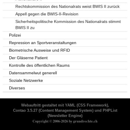
Rechtskommission des Nationalrats weist BWIS II zurück
Appell gegen die BWIS-II-Revision
Sicherheitspolitische Kommission des Nationalrats stimmt
BWIS II zu
Polizei
Repression an Sportveranstaltungen
Biometrische Ausweise und RFID
Der Gläserne Patient
Kontrolle des öffentlichen Raums
Datensammelwut generell
Soziale Netzwerke
Diverses
Webauftritt gestaltet mit
YAML
(CSS Framework),
Contao 3.5.27
(Content Management System) und
PHPList
(Newsletter Engine)
Copyright © 2006-2026 by grundrechte.ch