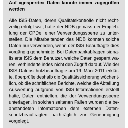
Auf «ge­sperr­te» Da­ten konn­te im­mer zu­ge­grif­fen
wer­den
Al­le ISIS-Da­ten, de­ren Qua­li­täts­kon­trol­le nicht recht­
zei­tig er­folgt war, hat­te der NDB ge­mäss der Emp­feh­
lung der GPDel ei­ner Ver­wen­dungs­sper­re zu un­ter­
stel­len. Die Mit­ar­bei­ten­den des NDB konn­ten sol­che
Da­ten nur ver­wen­den, wenn der ISIS-Be­auf­trag­te dies
vor­gän­gig ge­neh­mig­te. Bei Da­ten­bank­ab­fra­gen si­gna­
li­sier­te ISIS dem Be­nut­zer, wel­che Da­ten ge­sperrt wa­
ren, ver­hin­der­te in­des nicht den Zu­griff dar­auf. Wie der
ISIS-Da­ten­schutz­be­auf­trag­te am 19. März 2011 er­klär­
te, über­prüf­te des­halb die Qua­li­täts­si­che­rung wö­chent­
lich, ob die schrift­li­chen Be­rich­te, wel­che die Ab­tei­lung
Aus­wer­tung auf­grund von ISIS-In­for­ma­tio­nen er­stellt
hat­te, Da­ten ent­hiel­ten, die der Ver­wen­dungs­sper­re
un­ter­la­gen. In sol­chen sel­te­nen Fäl­len wur­den die be­
an­stan­de­ten In­for­ma­tio­nen dem ex­ter­nen Da­ten­
schutz­be­auf­trag­ten nach­träg­lich zur Ge­neh­mi­gung
vor­ge­legt.