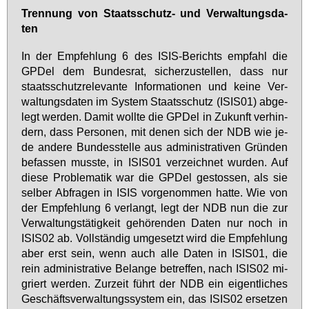
Tren­nung von Staats­schutz- und Ver­wal­tungs­da­
ten
In der Emp­feh­lung 6 des ISIS-Be­richts emp­fahl die
GPDel dem Bun­des­rat, si­cher­zu­stel­len, dass nur
staats­schutz­re­le­van­te In­for­ma­tio­nen und kei­ne Ver­
wal­tungs­da­ten im Sys­tem Staats­schutz (ISIS01) ab­ge­
legt wer­den. Da­mit woll­te die GPDel in Zu­kunft ver­hin­
dern, dass Per­so­nen, mit de­nen sich der NDB wie je­
de an­de­re Bun­des­stel­le aus ad­mi­nis­tra­ti­ven Grün­den
be­fas­sen muss­te, in ISIS01 ver­zeich­net wur­den. Auf
die­se Pro­ble­ma­tik war die GPDel ge­stos­sen, als sie
sel­ber Ab­fra­gen in ISIS vor­ge­nom­men hat­te. Wie von
der Emp­feh­lung 6 ver­langt, legt der NDB nun die zur
Ver­wal­tungs­tä­tig­keit ge­hö­ren­den Da­ten nur noch in
ISIS02 ab. Voll­stän­dig um­ge­setzt wird die Emp­feh­lung
aber erst sein, wenn auch al­le Da­ten in ISIS01, die
rein ad­mi­nis­tra­ti­ve Be­lan­ge be­tref­fen, nach ISIS02 mi­
griert wer­den. Zur­zeit führt der NDB ein ei­gent­li­ches
Ge­schäfts­ver­wal­tungs­sys­tem ein, das ISIS02 er­set­zen