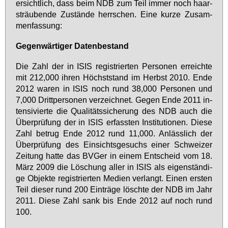
er­sicht­lich, dass beim NDB zum Teil im­mer noch haar­
sträu­ben­de Zu­stän­de herr­schen. Ei­ne kur­ze Zu­sam­
men­fas­sung:
Ge­gen­wär­ti­ger Da­ten­be­stand
Die Zahl der in ISIS re­gis­trier­ten Per­so­nen er­reich­te
mit 212,000 ih­ren Höchst­stand im Herbst 2010. En­de
2012 wa­ren in ISIS noch rund 38,000 Per­so­nen und
7,000 Dritt­per­so­nen ver­zeich­net. Ge­gen En­de 2011 in­
ten­si­vier­te die Qua­li­täts­si­che­rung des NDB auch die
Über­prü­fung der in ISIS er­fass­ten In­sti­tu­tio­nen. Die­se
Zahl be­trug En­de 2012 rund 11,000. An­läss­lich der
Über­prü­fung des Ein­sichts­ge­suchs ei­ner Schwei­zer
Zei­tung hat­te das BV­Ger in ei­nem Ent­scheid vom 18.
März 2009 die Lö­schung al­ler in ISIS als ei­gen­stän­di­
ge Ob­jek­te re­gis­trier­ten Me­di­en ver­langt. Ei­nen ers­ten
Teil die­ser rund 200 Ein­trä­ge lösch­te der NDB im Jahr
2011. Die­se Zahl sank bis En­de 2012 auf noch rund
100.