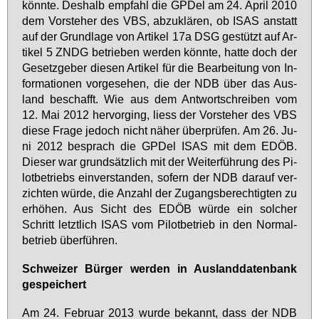
könn­te. Des­halb emp­fahl die GPDel am 24. April 2010
dem Vor­ste­her des VBS, ab­zu­klä­ren, ob ISAS an­statt
auf der Grund­la­ge von Ar­ti­kel 17a DSG ge­stützt auf Ar­
ti­kel 5 ZNDG be­trie­ben wer­den könn­te, hat­te doch der
Ge­setz­ge­ber die­sen Ar­ti­kel für die Be­ar­bei­tung von In­
for­ma­tio­nen vor­ge­se­hen, die der NDB über das Aus­
land be­schafft. Wie aus dem Ant­wort­schrei­ben vom
12. Mai 2012 her­vor­ging, liess der Vor­ste­her des VBS
die­se Fra­ge je­doch nicht nä­her über­prü­fen. Am 26. Ju­
ni 2012 be­sprach die GPDel ISAS mit dem EDÖB.
Die­ser war grund­sätz­lich mit der Wei­ter­füh­rung des Pi­
lot­be­triebs ein­ver­stan­den, so­fern der NDB dar­auf ver­
zich­ten wür­de, die An­zahl der Zu­gangs­be­rech­tig­ten zu
er­hö­hen. Aus Sicht des EDÖB wür­de ein sol­cher
Schritt letzt­lich ISAS vom Pi­lot­be­trieb in den Nor­mal­
be­trieb über­füh­ren.
Schwei­zer Bür­ger wer­den in Aus­land­da­ten­bank
ge­spei­chert
Am 24. Fe­bru­ar 2013 wur­de be­kannt, dass der NDB