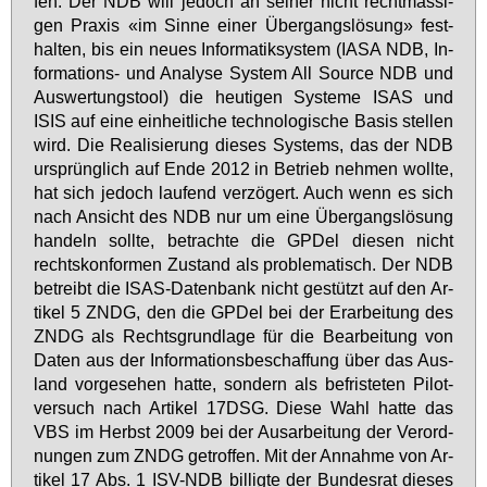
fen. Der NDB will je­doch an sei­ner nicht recht­mäs­si­
gen Pra­xis «im Sin­ne ei­ner Über­gangs­lö­sung» fest­
hal­ten, bis ein neu­es In­for­ma­tik­sys­tem (IASA NDB, In­
for­ma­ti­ons- und Ana­ly­se Sys­tem All Sour­ce NDB und
Aus­wer­tungs­tool) die heu­ti­gen Sys­te­me ISAS und
ISIS auf ei­ne ein­heit­li­che tech­no­lo­gi­sche Ba­sis stel­len
wird. Die Rea­li­sie­rung die­ses Sys­tems, das der NDB
ur­sprüng­lich auf En­de 2012 in Be­trieb neh­men woll­te,
hat sich je­doch lau­fend ver­zö­gert. Auch wenn es sich
nach An­sicht des NDB nur um ei­ne Über­gangs­lö­sung
han­deln soll­te, be­trach­te die GPDel die­sen nicht
rechts­kon­for­men Zu­stand als pro­ble­ma­tisch. Der NDB
be­treibt die ISAS-Da­ten­bank nicht ge­stützt auf den Ar­
ti­kel 5 ZNDG, den die GPDel bei der Er­ar­bei­tung des
ZNDG als Rechts­grund­la­ge für die Be­ar­bei­tung von
Da­ten aus der In­for­ma­ti­ons­be­schaf­fung über das Aus­
land vor­ge­se­hen hat­te, son­dern als be­fris­te­ten Pi­lot­
ver­such nach Ar­ti­kel 17DSG. Die­se Wahl hat­te das
VBS im Herbst 2009 bei der Aus­ar­bei­tung der Ver­ord­
nun­gen zum ZNDG ge­trof­fen. Mit der An­nah­me von Ar­
ti­kel 17 Abs. 1 ISV-NDB bil­lig­te der Bun­des­rat die­ses