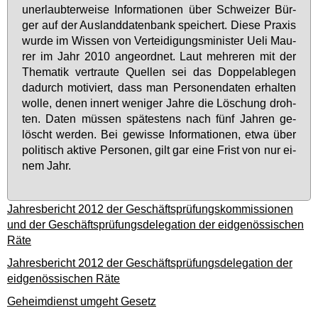
un­er­laub­ter­wei­se In­for­ma­tio­nen über Schwei­zer Bür­
ger auf der Aus­land­da­ten­bank spei­chert. Die­se Pra­xis
wur­de im Wis­sen von Ver­tei­di­gungs­mi­nis­ter Ue­li Mau­
rer im Jahr 2010 an­ge­ord­net. Laut meh­re­ren mit der
The­ma­tik ver­trau­te Quel­len sei das Dop­pelab­le­gen
da­durch mo­ti­viert, dass man Per­so­nen­da­ten er­hal­ten
wol­le, de­nen in­nert we­ni­ger Jah­re die Lö­schung droh­
ten. Da­ten müs­sen spä­tes­tens nach fünf Jah­ren ge­
löscht wer­den. Bei ge­wis­se In­for­ma­tio­nen, et­wa über
po­li­tisch ak­ti­ve Per­so­nen, gilt gar ei­ne Frist von nur ei­
nem Jahr.
Jahresbericht 2012 der Geschäftsprüfungskommissionen
und der Geschäftsprüfungsdelegation der eidgenössischen
Räte
Jahresbericht 2012 der Geschäftsprüfungsdelegation der
eidgenössischen Räte
Geheimdienst umgeht Gesetz