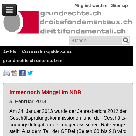
Mitglied werden
Sitemap
Archiv
Veranstaltungshinweise
grundrechte.ch unterstützen
Immer noch Mängel im NDB
5. Februar 2013
Am 24. Ja­nu­ar 2013 wur­de der Jah­res­be­richt 2012 der
Ge­schäfts­prü­fungs­kom­mis­sio­nen und der Ge­schäfts­
prü­fungs­de­le­ga­ti­on der eid­ge­nös­si­schen Rä­te vor­ge­
stellt. Aus dem Teil der GPDel (Sei­ten 60 bis 91) wird