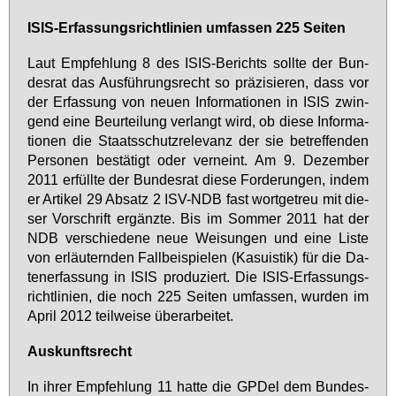
ISIS-Er­fas­sungs­richt­li­ni­en um­fas­sen 225 Sei­ten
Laut Emp­feh­lung 8 des ISIS-Be­richts soll­te der Bun­
des­rat das Aus­füh­rungs­recht so prä­zi­sie­ren, dass vor
der Er­fas­sung von neu­en In­for­ma­tio­nen in ISIS zwin­
gend ei­ne Be­ur­tei­lung ver­langt wird, ob die­se In­for­ma­
tio­nen die Staats­schutz­re­le­vanz der sie be­tref­fen­den
Per­so­nen be­stä­tigt oder ver­neint. Am 9. De­zem­ber
2011 er­füll­te der Bun­des­rat die­se For­de­run­gen, in­dem
er Ar­ti­kel 29 Ab­satz 2 ISV-NDB fast wort­ge­treu mit die­
ser Vor­schrift er­gänz­te. Bis im Som­mer 2011 hat der
NDB ver­schie­de­ne neue Wei­sun­gen und ei­ne Lis­te
von er­läu­tern­den Fall­bei­spie­len (Ka­su­is­tik) für die Da­
ten­er­fas­sung in ISIS pro­du­ziert. Die ISIS-Er­fas­sungs­
richt­li­ni­en, die noch 225 Sei­ten um­fas­sen, wur­den im
April 2012 teil­wei­se über­ar­bei­tet.
Aus­kunfts­recht
In ih­rer Emp­feh­lung 11 hat­te die GPDel dem Bun­des­