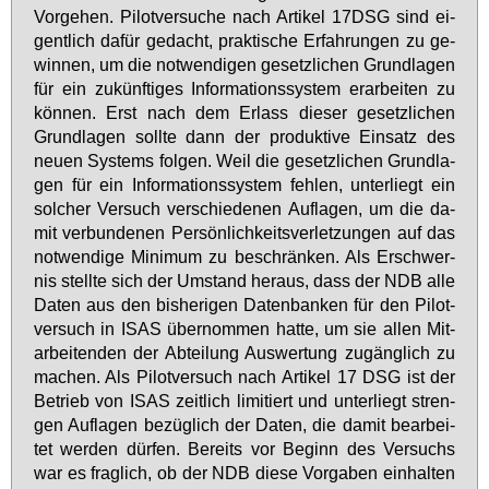
Vor­ge­hen. Pi­lot­ver­su­che nach Ar­ti­kel 17DSG sind ei­
gent­lich da­für ge­dacht, prak­ti­sche Er­fah­run­gen zu ge­
win­nen, um die not­wen­di­gen ge­setz­li­chen Grund­la­gen
für ein zu­künf­ti­ges In­for­ma­ti­ons­sys­tem er­ar­bei­ten zu
kön­nen. Erst nach dem Er­lass die­ser ge­setz­li­chen
Grund­la­gen soll­te dann der pro­duk­ti­ve Ein­satz des
neu­en Sys­tems fol­gen. Weil die ge­setz­li­chen Grund­la­
gen für ein In­for­ma­ti­ons­sys­tem feh­len, un­ter­liegt ein
sol­cher Ver­such ver­schie­de­nen Auf­la­gen, um die da­
mit ver­bun­de­nen Per­sön­lich­keits­ver­let­zun­gen auf das
not­wen­di­ge Mi­ni­mum zu be­schrän­ken. Als Er­schwer­
nis stell­te sich der Um­stand her­aus, dass der NDB al­le
Da­ten aus den bis­he­ri­gen Da­ten­ban­ken für den Pi­lot­
ver­such in ISAS über­nom­men hat­te, um sie al­len Mit­
ar­bei­ten­den der Ab­tei­lung Aus­wer­tung zu­gäng­lich zu
ma­chen. Als Pi­lot­ver­such nach Ar­ti­kel 17 DSG ist der
Be­trieb von ISAS zeit­lich li­mi­tiert und un­ter­liegt stren­
gen Auf­la­gen be­züg­lich der Da­ten, die da­mit be­ar­bei­
tet wer­den dür­fen. Be­reits vor Be­ginn des Ver­suchs
war es frag­lich, ob der NDB die­se Vor­ga­ben ein­hal­ten