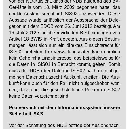
von der ND-Auf­sicht, dass der NDB auf­grund des BV­
Ger-Ur­teils vom 18. März 2009 be­gon­nen hat­te, das
di­rek­te Aus­kunfts­recht auf ISIS02 an­zu­wen­den. Die­se
Aus­sa­ge wur­de an­läss­lich der Aus­spra­che der De­le­
ga­ti­on mit dem EDÖB vom 26. Ju­ni 2012 be­stä­tigt. Am
16. Ju­li 2012 sind die re­vi­dier­ten Be­stim­mun­gen von
Ar­ti­kel 18 BWIS in Kraft ge­tre­ten. Aus die­sen Be­stim­
mun­gen lässt sich nun ein di­rek­tes Ein­sichts­recht für
ISIS02 her­lei­ten. Für Ver­wal­tungs­da­ten kann näm­lich
kein Ge­heim­hal­tungs­in­ter­es­se, das bei­spiels­wei­se für
die Da­ten in ISIS01 in Be­tracht kommt, gel­ten. So­mit
muss der NDB über Da­ten in ISIS02 nach dem all­ge­
mei­nen Da­ten­schutz­recht Aus­kunft er­tei­len. Die Aus­
kunft kann auch für den Fall nicht auf­ge­scho­ben wer­
den, dass über die ge­such­stel­len­de Per­son in ISIS02
kei­ne Da­ten ver­zeich­net sind.
Pi­lot­ver­such mit dem In­for­ma­ti­ons­sys­tem äus­se­re
Si­cher­heit ISAS
Vor der Schaf­fung des NDB be­trieb der Aus­land­nach­