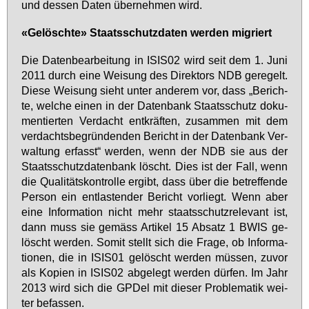
und des­sen Da­ten über­neh­men wird.
«Ge­lösch­te» Staats­schutz­da­ten wer­den mi­griert
Die Da­ten­be­ar­bei­tung in ISIS02 wird seit dem 1. Ju­ni
2011 durch ei­ne Wei­sung des Di­rek­tors NDB ge­re­gelt.
Die­se Wei­sung sieht un­ter an­de­rem vor, dass „Be­rich­
te, wel­che ei­nen in der Da­ten­bank Staats­schutz do­ku­
men­tier­ten Ver­dacht ent­kräf­ten, zu­sam­men mit dem
ver­dachts­be­grün­den­den Be­richt in der Da­ten­bank Ver­
wal­tung er­fasst“ wer­den, wenn der NDB sie aus der
Staats­schutz­da­ten­bank löscht. Dies ist der Fall, wenn
die Qua­li­täts­kon­trol­le er­gibt, dass über die be­tref­fen­de
Per­son ein ent­las­ten­der Be­richt vor­liegt. Wenn aber
ei­ne In­for­ma­ti­on nicht mehr staats­schutz­re­le­vant ist,
dann muss sie ge­mäss Ar­ti­kel 15 Ab­satz 1 BWIS ge­
löscht wer­den. So­mit stellt sich die Fra­ge, ob In­for­ma­
tio­nen, die in ISIS01 ge­löscht wer­den müs­sen, zu­vor
als Ko­pi­en in ISIS02 ab­ge­legt wer­den dür­fen. Im Jahr
2013 wird sich die GPDel mit die­ser Pro­ble­ma­tik wei­
ter be­fas­sen.