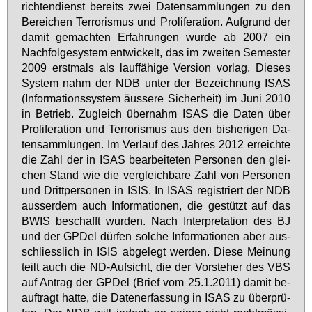
rich­ten­dienst be­reits zwei Da­ten­samm­lun­gen zu den
Be­rei­chen Ter­ro­ris­mus und Pro­li­fe­ra­ti­on. Auf­grund der
da­mit ge­mach­ten Er­fah­run­gen wur­de ab 2007 ein
Nach­fol­ge­sys­tem ent­wi­ckelt, das im zwei­ten Se­mes­ter
2009 erst­mals als lauf­fä­hi­ge Ver­si­on vor­lag. Die­ses
Sys­tem nahm der NDB un­ter der Be­zeich­nung ISAS
(In­for­ma­ti­ons­sys­tem äus­se­re Si­cher­heit) im Ju­ni 2010
in Be­trieb. Zu­gleich über­nahm ISAS die Da­ten über
Pro­li­fe­ra­ti­on und Ter­ro­ris­mus aus den bis­he­ri­gen Da­
ten­samm­lun­gen. Im Ver­lauf des Jah­res 2012 er­reich­te
die Zahl der in ISAS be­ar­bei­te­ten Per­so­nen den glei­
chen Stand wie die ver­gleich­ba­re Zahl von Per­so­nen
und Dritt­per­so­nen in ISIS. In ISAS re­gis­triert der NDB
aus­ser­dem auch In­for­ma­tio­nen, die ge­stützt auf das
BWIS be­schafft wur­den. Nach In­ter­pre­ta­ti­on des BJ
und der GPDel dür­fen sol­che In­for­ma­tio­nen aber aus­
schliess­lich in ISIS ab­ge­legt wer­den. Die­se Mei­nung
teilt auch die ND-Auf­sicht, die der Vor­ste­her des VBS
auf An­trag der GPDel (Brief vom 25.1.2011) da­mit be­
auf­tragt hat­te, die Da­ten­er­fas­sung in ISAS zu über­prü­