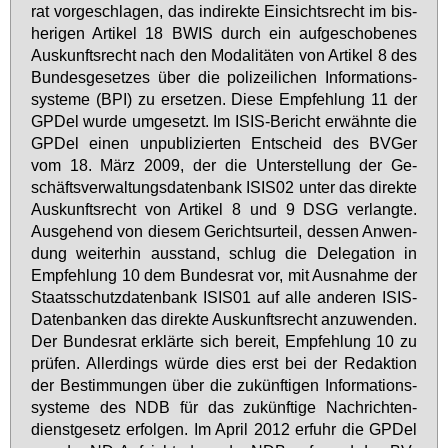
rat vor­ge­schla­gen, das in­di­rek­te Ein­sichts­recht im bis­
he­ri­gen Ar­ti­kel 18 BWIS durch ein auf­ge­scho­be­nes
Aus­kunfts­recht nach den Mo­da­li­tä­ten von Ar­ti­kel 8 des
Bun­des­ge­set­zes über die po­li­zei­li­chen In­for­ma­ti­ons­
sys­te­me (BPI) zu er­set­zen. Die­se Emp­feh­lung 11 der
GPDel wur­de um­ge­setzt. Im ISIS-Be­richt er­wähn­te die
GPDel ei­nen un­pu­bli­zier­ten Ent­scheid des BV­Ger
vom 18. März 2009, der die Un­ter­stel­lung der Ge­
schäfts­ver­wal­tungs­da­ten­bank ISIS02 un­ter das di­rek­te
Aus­kunfts­recht von Ar­ti­kel 8 und 9 DSG ver­lang­te.
Aus­ge­hend von die­sem Ge­richts­ur­teil, des­sen An­wen­
dung wei­ter­hin aus­stand, schlug die De­le­ga­ti­on in
Emp­feh­lung 10 dem Bun­des­rat vor, mit Aus­nah­me der
Staats­schutz­da­ten­bank ISIS01 auf al­le an­de­ren ISIS-
Da­ten­ban­ken das di­rek­te Aus­kunfts­recht an­zu­wen­den.
Der Bun­des­rat er­klär­te sich be­reit, Emp­feh­lung 10 zu
prü­fen. Al­ler­dings wür­de dies erst bei der Re­dak­ti­on
der Be­stim­mun­gen über die zu­künf­ti­gen In­for­ma­ti­ons­
sys­te­me des NDB für das zu­künf­ti­ge Nach­rich­ten­
dienst­ge­setz er­fol­gen. Im April 2012 er­fuhr die GPDel