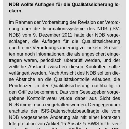
NDB woll­te Auf­la­gen für die Qua­li­täts­si­che­rung lo­
ckern
Im Rah­men der Vor­be­rei­tung der Re­vi­si­on der Ver­ord­
nung über die In­for­ma­ti­ons­sys­te­me des NDB (ISV-
NDB) vom 9. De­zem­ber 2011 hat­te der NDB vor­ge­
schla­gen, die Auf­la­gen für die Qua­li­täts­si­che­rung
durch ei­ne Ver­ord­nungs­än­de­rung zu lo­ckern. So soll­
ten nur noch In­for­ma­tio­nen, die als un­ge­si­chert ein­ge­
tra­gen wa­ren, pe­ri­odisch über­prüft wer­den, und der
zeit­li­che Ab­stand zwi­schen die­sen Kon­trol­len soll­te
ver­län­gert wer­den. Nach An­sicht des NDB soll­ten die­
se Ab­stri­che an die Qua­li­täts­kon­trol­le er­lau­ben, die
Pen­den­zen in der Qua­li­täts­si­che­rung nach­hal­tig in
den Griff zu be­kom­men. Das vom Ge­setz­ge­ber vor­ge­
ge­be­ne Kon­troll­ni­veau wür­de da­bei aus Sicht des
NDB im­mer noch ein­ge­hal­ten wer­den. Dem­ge­gen­über
er­ach­te­te der ISIS-Da­ten­schutz­be­auf­trag­te die vom
NDB vor­ge­se­he­ne Än­de­rung als mit ei­ner kor­rek­ten
In­ter­pre­ta­ti­on von Ar­ti­kel 15 Ab­satz 5 BWIS nicht ver­