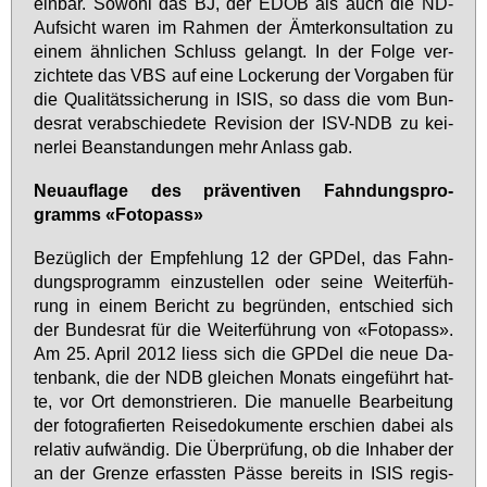
ein­bar. So­wohl das BJ, der EDÖB als auch die ND-
Auf­sicht wa­ren im Rah­men der Äm­ter­kon­sul­ta­ti­on zu
ei­nem ähn­li­chen Schluss ge­langt. In der Fol­ge ver­
zich­te­te das VBS auf ei­ne Lo­cke­rung der Vor­ga­ben für
die Qua­li­täts­si­che­rung in ISIS, so dass die vom Bun­
des­rat ver­ab­schie­de­te Re­vi­si­on der ISV-NDB zu kei­
ner­lei Be­an­stan­dun­gen mehr An­lass gab.
Neu­auf­la­ge des prä­ven­ti­ven Fahn­dungs­pro­
gramms «Fo­to­pass»
Be­züg­lich der Emp­feh­lung 12 der GPDel, das Fahn­
dungs­pro­gramm ein­zu­stel­len oder sei­ne Wei­ter­füh­
rung in ei­nem Be­richt zu be­grün­den, ent­schied sich
der Bun­des­rat für die Wei­ter­füh­rung von «Fo­to­pass».
Am 25. April 2012 liess sich die GPDel die neue Da­
ten­bank, die der NDB glei­chen Mo­nats ein­ge­führt hat­
te, vor Ort de­mons­trie­ren. Die ma­nu­el­le Be­ar­bei­tung
der fo­to­gra­fier­ten Rei­se­do­ku­men­te er­schien da­bei als
re­la­tiv auf­wän­dig. Die Über­prü­fung, ob die In­ha­ber der
an der Gren­ze er­fass­ten Päs­se be­reits in ISIS re­gis­