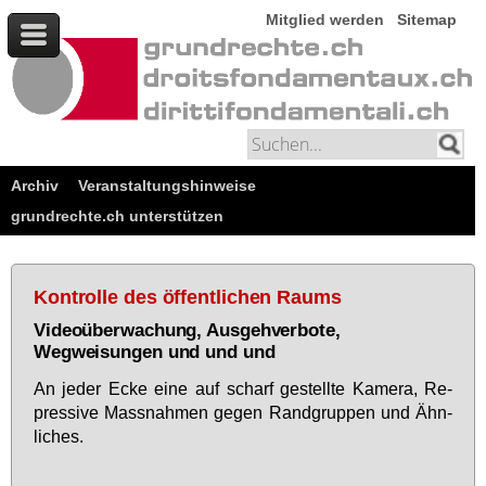
Mitglied werden
Sitemap
Archiv
Veranstaltungshinweise
grundrechte.ch unterstützen
Kontrolle des öffentlichen Raums
Videoüberwachung, Ausgehverbote,
Wegweisungen und und und
An je­der Ecke ei­ne auf scharf ge­stell­te Ka­me­ra, Re­
pres­si­ve Mass­nah­men ge­gen Rand­grup­pen und Ähn­
li­ches.