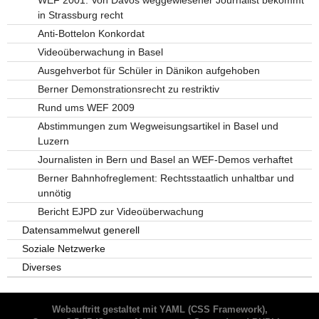
WEF 2001: Von Davos weggewiesener Journalist bekommt
in Strassburg recht
Anti-Bottelon Konkordat
Videoüberwachung in Basel
Ausgehverbot für Schüler in Dänikon aufgehoben
Berner Demonstrationsrecht zu restriktiv
Rund ums WEF 2009
Abstimmungen zum Wegweisungsartikel in Basel und
Luzern
Journalisten in Bern und Basel an WEF-Demos verhaftet
Berner Bahnhofreglement: Rechtsstaatlich unhaltbar und
unnötig
Bericht EJPD zur Videoüberwachung
Datensammelwut generell
Soziale Netzwerke
Diverses
Webauftritt gestaltet mit
YAML
(CSS Framework),