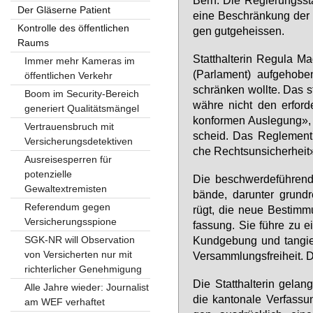
Der Gläserne Patient
ei­ne Be­schrän­kung der 
Kontrolle des öffentlichen
gen gut­ge­heis­sen.
Raums
Statt­hal­te­rin Re­gu­la 
Immer mehr Kameras im
(Par­la­ment) auf­ge­ho­
öffentlichen Verkehr
schrän­ken woll­te. Das s
Boom im Security-Bereich
wäh­re nicht den er­for­de
generiert Qualitätsmängel
kon­for­men Aus­le­gung», b
Vertrauensbruch mit
scheid. Das Re­gle­ment 
Versicherungsdetektiven
che Rechts­un­si­cher­heit
Ausreisesperren für
potenzielle
Die be­schwer­de­füh­ren­d
Gewaltextremisten
bän­de, dar­un­ter grund­r
Referendum gegen
rügt, die neue Be­stim­mu
Versicherungsspione
fas­sung. Sie füh­re zu ei­
SGK-NR will Observation
Kund­ge­bung und tan­gie
von Versicherten nur mit
Ver­samm­lungs­frei­heit. D
richterlicher Genehmigung
Die Statt­hal­te­rin ge­la
Alle Jahre wieder: Journalist
die kan­to­na­le Ver­fas­s
am WEF verhaftet