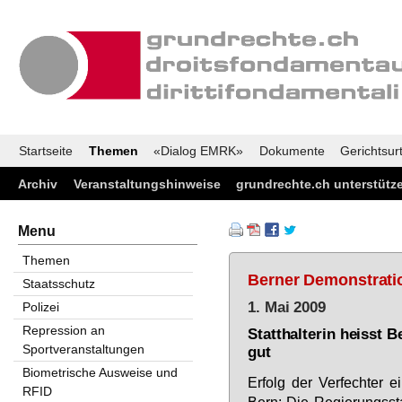
Startseite
Themen
«Dialog EMRK»
Dokumente
Gerichtsurt
Archiv
Veranstaltungshinweise
grundrechte.ch unterstütz
Menu
Themen
Berner Demonstratio
Staatsschutz
1. Mai 2009
Polizei
Repression an
Statthalterin heisst
Sportveranstaltungen
gut
Biometrische Ausweise und
Er­folg der Ver­fech­ter ei­
RFID
Bern: Die Re­gie­rungs­sta