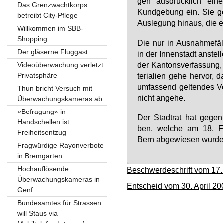
gen aus­drück­lich ei­n
Das Grenzwachtkorps
Kund­ge­bung ein. Sie ge­
betreibt City-Pflege
Aus­le­gung hin­aus, die e
Willkommen im SBB-
Shopping
Die nur in Aus­nah­me­fäl­
Der gläserne Fluggast
in der In­nen­stadt an­stel
der Kan­tons­ver­fas­sung, 
Videoüberwachung verletzt
Privatsphäre
te­ria­li­en ge­he her­vor, 
um­fas­send gel­ten­des V
Thun bricht Versuch mit
nicht an­ge­he.
Überwachungskameras ab
«Befragung» in
Der Stadt­rat hat ge­gen
Handschellen ist
ben, wel­che am 18. Fe­
Freiheitsentzug
Bern ab­ge­wie­sen wur­de
Fragwürdige Rayonverbote
in Bremgarten
Hochauflösende
Beschwerdeschrift vom 17.
Überwachungskameras in
Entscheid vom 30. April 20
Genf
Bundesamtes für Strassen
will Staus via