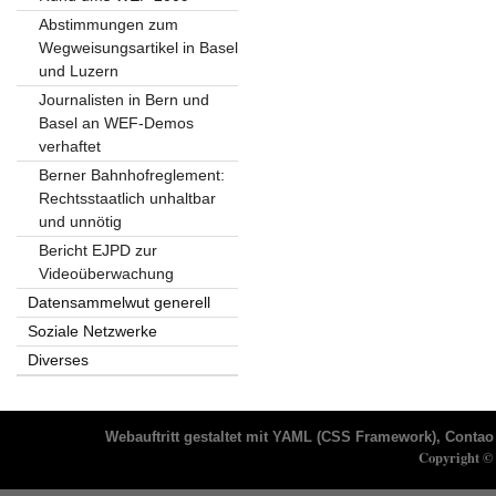
Abstimmungen zum
Wegweisungsartikel in Basel
und Luzern
Journalisten in Bern und
Basel an WEF-Demos
verhaftet
Berner Bahnhofreglement:
Rechtsstaatlich unhaltbar
und unnötig
Bericht EJPD zur
Videoüberwachung
Datensammelwut generell
Soziale Netzwerke
Diverses
Webauftritt gestaltet mit
YAML
(CSS Framework),
Contao 
Copyright © 