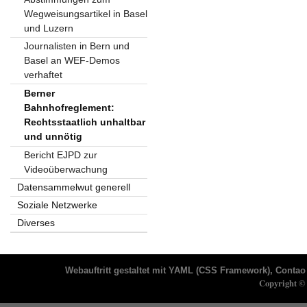
Wegweisungsartikel in Basel
und Luzern
Journalisten in Bern und
Basel an WEF-Demos
verhaftet
Berner
Bahnhofreglement:
Rechtsstaatlich unhaltbar
und unnötig
Bericht EJPD zur
Videoüberwachung
Datensammelwut generell
Soziale Netzwerke
Diverses
Webauftritt gestaltet mit
YAML
(CSS Framework),
Contao 
Copyright © 