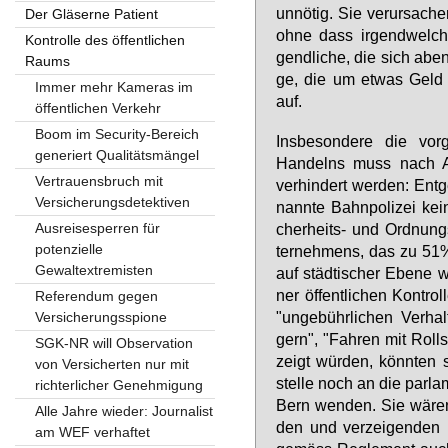
un­nö­tig. Sie ver­ur­sa­ch
Der Gläserne Patient
oh­ne dass ir­gend­wel­c
Kontrolle des öffentlichen
gend­li­che, die sich aben
Raums
ge, die um et­was Geld bi
Immer mehr Kameras im
auf.
öffentlichen Verkehr
Boom im Security-Bereich
Ins­be­son­de­re die vor­ge­
generiert Qualitätsmängel
Han­delns muss nach An­
Vertrauensbruch mit
ver­hin­dert wer­den: Ent­g
Versicherungsdetektiven
nann­te Bahn­po­li­zei kei­
Ausreisesperren für
cher­heits- und Ord­nungs
potenzielle
ter­neh­mens, das zu 51%
Gewaltextremisten
auf städ­ti­scher Ebe­ne w
ner öf­fent­li­chen Kon­tro
Referendum gegen
"un­ge­bühr­li­chen Ver­ha
Versicherungsspione
gern", "Fah­ren mit Roll­
SGK-NR will Observation
zeigt wür­den, könn­ten 
von Versicherten nur mit
stel­le noch an die par­la­
richterlicher Genehmigung
Bern wen­den. Sie wä­ren d
Alle Jahre wieder: Journalist
den und ver­zei­gen­den pri
am WEF verhaftet