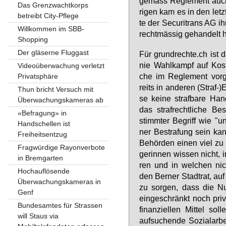
ge­mäss Re­gle­ment auch 
Das Grenzwachtkorps
ri­gen kam es in den letz­t
betreibt City-Pflege
te der Se­cu­ri­trans AG i
Willkommen im SBB-
recht­mäs­sig ge­han­delt 
Shopping
Der gläserne Fluggast
Für grund­rech­te.ch ist d
nie Wahl­kampf auf Kos­t
Videoüberwachung verletzt
che im Re­gle­ment vor­g
Privatsphäre
reits in an­de­ren (Straf-)
Thun bricht Versuch mit
se kei­ne straf­ba­re Ha
Überwachungskameras ab
das straf­recht­li­che B
«Befragung» in
stimm­ter Be­griff wie "un
Handschellen ist
ner Be­stra­fung sein ka
Freiheitsentzug
Be­hör­den ei­nen viel zu 
Fragwürdige Rayonverbote
ge­rin­nen wis­sen nicht, i
in Bremgarten
ren und in wel­chen nicht
Hochauflösende
den Ber­ner Stadt­rat, auf 
Überwachungskameras in
zu sor­gen, dass die Nu
Genf
ein­ge­schränkt noch pri­v
Bundesamtes für Strassen
fi­nan­zi­el­len Mit­tel s
will Staus via
auf­su­chen­de So­zi­al­ar­