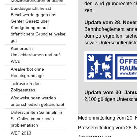
Mobiltelefondaten erfassen
den wird grund­rech­te.ch e
Bundesgericht heisst
zen.
Beschwerde gegen das
Genfer Gesetz über
Up­date vom 28. No­ve
Kundgebungen auf
Bahn­hof­re­gle­ment an­n
öffentlichem Grund teilweise
dum zu er­grei­fen; sie­he
gut
so­wie Un­ter­schrif­ten­lis­t
Kameras in
Umkleideräumen und auf
WCs
Arealverbot ohne
Rechtsgrundlage
Teilrevision des
Zollgesetzes
Up­date vom 30. Ja­nu
Wegweisungen werden
2,100 gül­ti­gen Un­ter­sch
unterschiedlich gehandhabt
Unterschriften Sammeln in
Medienmitteilung vom 20.
St. Gallen immer noch
problematisch
Pressemitteilung vom 28.
WEF 2013