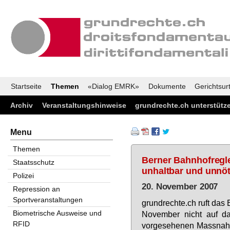
Startseite
Themen
«Dialog EMRK»
Dokumente
Gerichtsurt
Archiv
Veranstaltungshinweise
grundrechte.ch unterstütz
Menu
Themen
Berner Bahnhofregle
Staatsschutz
unhaltbar und unnöt
Polizei
20. November 2007
Repression an
Sportveranstaltungen
grund­rech­te.ch ruft das 
Biometrische Ausweise und
No­vem­ber nicht auf das
RFID
vor­ge­se­he­nen Mass­nah­