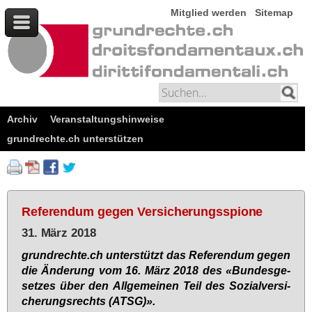
Mitglied werden
Sitemap
Archiv
Veranstaltungshinweise
grundrechte.ch unterstützen
Referendum gegen Versicherungsspione
31. März 2018
grund­rech­te.ch un­ter­stützt das Re­fe­ren­dum ge­gen
die Än­de­rung vom 16. März 2018 des «Bun­des­ge­
set­zes über den All­ge­mei­nen Teil des So­zi­al­ver­si­
che­rungs­rechts (ATSG)».