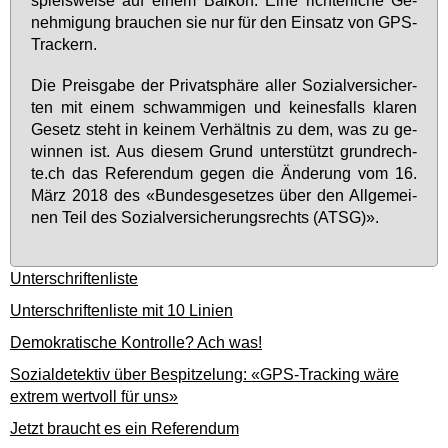
spiels­wei­se auf ei­nem Bal­kon. Ei­ne rich­ter­li­che Ge­
neh­mi­gung brau­chen sie nur für den Ein­satz von GPS-
Tra­ckern.
Die Preis­ga­be der Pri­vat­sphä­re al­ler So­zi­al­ver­si­cher­
ten mit ei­nem schwam­mi­gen und kei­nes­falls kla­ren
Ge­setz steht in kei­nem Ver­hält­nis zu dem, was zu ge­
win­nen ist. Aus die­sem Grund un­ter­stützt grund­rech­
te.ch das Re­fe­ren­dum ge­gen die Än­de­rung vom 16.
März 2018 des «Bun­des­ge­set­zes über den All­ge­mei­
nen Teil des So­zi­al­ver­si­che­rungs­rechts (ATSG)».
Unterschriftenliste
Unterschriftenliste mit 10 Linien
Demokratische Kontrolle? Ach was!
Sozialdetektiv über Bespitzelung: «GPS-Tracking wäre
extrem wertvoll für uns»
Jetzt braucht es ein Referendum