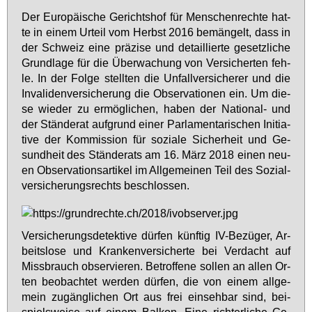
Der Eu­ro­päi­sche Ge­richts­hof für Men­schen­rech­te hat­
te in ei­nem Ur­teil vom Herbst 2016 be­män­gelt, dass in
der Schweiz ei­ne prä­zi­se und de­tail­lier­te ge­setz­li­che
Grund­la­ge für die Über­wa­chung von Ver­si­cher­ten feh­
le. In der Fol­ge stell­ten die Un­fall­ver­si­che­rer und die
In­va­li­den­ver­si­che­rung die Ob­ser­va­tio­nen ein. Um die­
se wie­der zu er­mög­li­chen, ha­ben der Na­tio­nal- und
der Stän­de­rat auf­grund ei­ner Par­la­men­ta­ri­schen In­itia­
ti­ve der Kom­mis­si­on für so­zia­le Si­cher­heit und Ge­
sund­heit des Stän­de­rats am 16. März 2018 ei­nen neu­
en Ob­ser­va­ti­ons­ar­ti­kel im All­ge­mei­nen Teil des So­zi­al­
ver­si­che­rungs­rechts be­schlos­sen.
Ver­si­che­rungs­de­tek­ti­ve dür­fen künf­tig IV-Be­zü­ger, Ar­
beits­lo­se und Kran­ken­ver­si­cher­te bei Ver­dacht auf
Miss­brauch ob­ser­vie­ren. Be­trof­fe­ne sol­len an al­len Or­
ten be­ob­ach­tet wer­den dür­fen, die von ei­nem all­ge­
mein zu­gäng­li­chen Ort aus frei ein­seh­bar sind, bei­