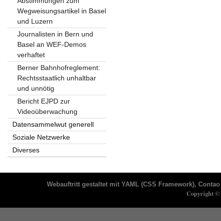
Abstimmungen zum
Wegweisungsartikel in Basel
und Luzern
Journalisten in Bern und
Basel an WEF-Demos
verhaftet
Berner Bahnhofreglement:
Rechtsstaatlich unhaltbar
und unnötig
Bericht EJPD zur
Videoüberwachung
Datensammelwut generell
Soziale Netzwerke
Diverses
Webauftritt gestaltet mit
YAML
(CSS Framework),
Contao 
Copyright © 