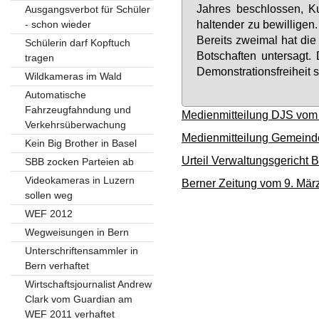
Jah­res be­schlos­sen, K
Ausgangsverbot für Schüler
hal­ten­der zu be­wil­li­gen
- schon wieder
Be­reits zwei­mal hat die 
Schülerin darf Kopftuch
Bot­schaf­ten un­ter­sagt.
tragen
De­mons­tra­ti­ons­frei­hei
Wildkameras im Wald
Automatische
Fahrzeugfahndung und
Medienmitteilung DJS vom
Verkehrsüberwachung
Medienmitteilung Gemeinde
Kein Big Brother in Basel
Urteil Verwaltungsgericht 
SBB zocken Parteien ab
Videokameras in Luzern
Berner Zeitung vom 9. Mär
sollen weg
WEF 2012
Wegweisungen in Bern
Unterschriftensammler in
Bern verhaftet
Wirtschaftsjournalist Andrew
Clark vom Guardian am
WEF 2011 verhaftet