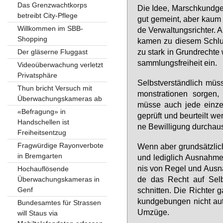
Das Grenzwachtkorps
Die Idee, Marsch­kund­ge­b
betreibt City-Pflege
gut ge­meint, aber kaum das
Willkommen im SBB-
de Ver­wal­tungs­rich­ter. A
Shopping
ka­men zu die­sem Schluss
zu stark in Grund­rech­te
Der gläserne Fluggast
samm­lungs­frei­heit ein.
Videoüberwachung verletzt
Privatsphäre
Selbst­ver­ständ­lich müs
Thun bricht Versuch mit
mons­tra­tio­nen sor­gen,
Überwachungskameras ab
müs­se auch je­de ein­zel
«Befragung» in
ge­prüft und be­ur­teilt we
Handschellen ist
ne Be­wil­li­gung durch­au
Freiheitsentzug
Fragwürdige Rayonverbote
Wenn aber grund­sätz­lich 
in Bremgarten
und le­dig­lich Aus­nah­m
nis von Re­gel und Aus­n
Hochauflösende
de das Recht auf Selbst­
Überwachungskameras in
Genf
schnit­ten. Die Rich­ter
kund­ge­bun­gen nicht au­t
Bundesamtes für Strassen
Um­zü­ge.
will Staus via