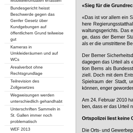
Mobiltelefondaten erfassen
«Sieg für die Grund­rec
Bundesgericht heisst
Beschwerde gegen das
«Das ist vor al­lem ein Si
Genfer Gesetz über
he­re Re­gie­rungs­statt­h
Kundgebungen auf
wal­tungs­ge­richts. Das e
öffentlichem Grund teilweise
ge, dass der Ber­ner Stadt
gut
als er die um­strit­te­ne 
Kameras in
Umkleideräumen und auf
Der Ber­ner Si­cher­heits­
WCs
da­ge­gen das Ur­teil als 
Arealverbot ohne
ti­on Berns als Bun­des­s
Rechtsgrundlage
zi­ell. Doch mit dem Ent­
Teilrevision des
Spiel­raum der Stadt, um
Zollgesetzes
kön­nen, en­ger ge­wor­de
Wegweisungen werden
Am 24. Fe­bru­ar 2010 ha
unterschiedlich gehandhabt
ben, dass er das Ur­teil ni
Unterschriften Sammeln in
St. Gallen immer noch
Orts­po­li­zei liest kei­ne G
problematisch
WEF 2013
Die Orts- und Ge­wer­be­po