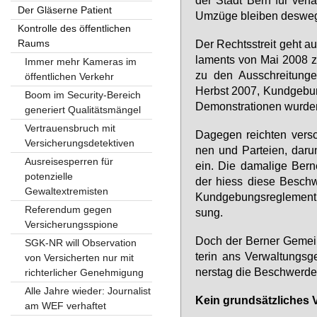
Der Gläserne Patient
Um­zü­ge blei­ben des­we­
Kontrolle des öffentlichen
Raums
Der Rechts­streit geht au
la­ments von Mai 2008 z
Immer mehr Kameras im
zu den Aus­schrei­tun­ge
öffentlichen Verkehr
Herbst 2007, Kund­ge­bung
Boom im Security-Bereich
De­mons­tra­tio­nen wur­d
generiert Qualitätsmängel
Vertrauensbruch mit
Da­ge­gen reich­ten ver­sch
Versicherungsdetektiven
nen und Par­tei­en, dar­u
Ausreisesperren für
ein. Die da­ma­li­ge Ber­ne
potenzielle
der hiess die­se Be­schw
Gewaltextremisten
Kund­ge­bungs­re­gle­ment 
Referendum gegen
sung.
Versicherungsspione
Doch der Ber­ner Ge­mein
SGK-NR will Observation
te­rin ans Ver­wal­tungs­
von Versicherten nur mit
ners­tag die Be­schwer­de
richterlicher Genehmigung
Alle Jahre wieder: Journalist
Kein grund­sätz­li­ches 
am WEF verhaftet