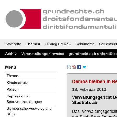
Startseite
Themen
«Dialog EMRK»
Dokumente
Gerichtsurt
Archiv
Veranstaltungshinweise
grundrechte.ch unterstütz
Menu
Themen
Demos bleiben in Be
Staatsschutz
18. Februar 2010
Polizei
Repression an
Verwaltungsgericht B
Sportveranstaltungen
Stadtrats ab
Biometrische Ausweise und
Das Ver­wal­tungs­ge­rich
RFID
der Stadt Bern für ver­fas