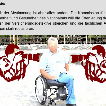
­den.
 der Ab­stim­mung ist aber al­les an­ders: Die Kom­mis­si­on für s
her­heit und Ge­sund­heit des Na­tio­nal­rats will die Of­fen­le­gung 
ä­ten der Ver­si­che­rungs­de­tek­ti­ve strei­chen und die fach­li­chen A
gen stark re­du­zie­ren.