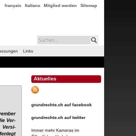
français
Italiano
Mitglied werden
Sitemap
assungen
Links
Aktuelles
grundrechte.ch auf facebook
­vem­ber
grundrechte.ch auf twitter
ie Ver­
 Ver­si­
Immer mehr Kameras im
fen­legt