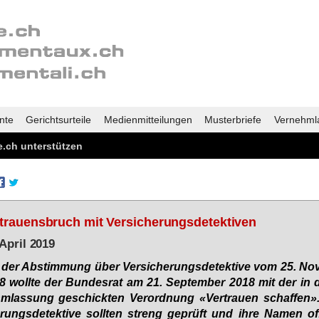
nte
Gerichtsurteile
Medienmitteilungen
Musterbriefe
Vernehml
.ch unterstützen
trauensbruch mit Versicherungsdetektiven
 April 2019
 der Ab­stim­mung über Ver­si­che­rungs­de­tek­ti­ve vom 25. No
8 woll­te der Bun­des­rat am 21. Sep­tem­ber 2018 mit der in d
m­las­sung ge­schick­ten Ver­ord­nung «Ver­trau­en schaf­fen».
rungs­de­tek­ti­ve soll­ten streng ge­prüft und ih­re Na­men of­