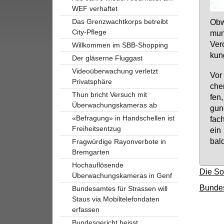
WEF verhaftet
Das Grenzwachtkorps betreibt
Ob­
City-Pflege
mung
Ver
Willkommen im SBB-Shopping
kung
Der gläserne Fluggast
Videoüberwachung verletzt
Vor 
Privatsphäre
che­
Thun bricht Versuch mit
fen,
Überwachungskameras ab
gung
«Befragung» in Handschellen ist
fach
Freiheitsentzug
ein 
bald
Fragwürdige Rayonverbote in
Bremgarten
Hochauflösende
Die So
Überwachungskameras in Genf
Bundes
Bundesamtes für Strassen will
Staus via Mobiltelefondaten
erfassen
Bundesgericht heisst