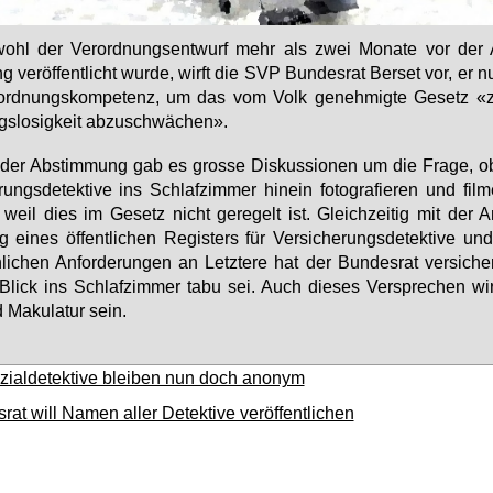
wohl der Ver­ord­nungs­ent­wurf mehr als zwei Mo­na­te vor der 
 ver­öf­fent­licht wur­de, wirft die SVP Bun­des­rat Ber­set vor, er n
­ord­nungs­kom­pe­tenz, um das vom Volk ge­neh­mig­te Ge­setz «
s­lo­sig­keit ab­zu­schwä­chen».
der Ab­stim­mung gab es gros­se Dis­kus­sio­nen um die Fra­ge, ob
rungs­de­tek­ti­ve ins Schlaf­zim­mer hin­ein fo­to­gra­fie­ren und fil
 weil dies im Ge­setz nicht ge­re­gelt ist. Gleich­zei­tig mit der An
 ei­nes öf­fent­li­chen Re­gis­ters für Ver­si­che­rungs­de­tek­ti­ve u
­li­chen An­for­de­run­gen an Letz­te­re hat der Bun­des­rat ver­si­ch
Blick ins Schlaf­zim­mer ta­bu sei. Auch die­ses Ver­spre­chen w
 Ma­ku­la­tur sein.
zialdetektive bleiben nun doch anonym
rat will Namen aller Detektive veröffentlichen