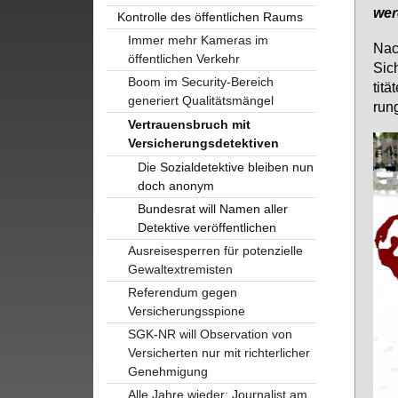
wer
Kontrolle des öffentlichen Raums
Immer mehr Kameras im
Nach
öffentlichen Verkehr
Si­c
Boom im Security-Bereich
ti­t
generiert Qualitätsmängel
run­
Vertrauensbruch mit
Versicherungsdetektiven
Die Sozialdetektive bleiben nun
doch anonym
Bundesrat will Namen aller
Detektive veröffentlichen
Ausreisesperren für potenzielle
Gewaltextremisten
Referendum gegen
Versicherungsspione
SGK-NR will Observation von
Versicherten nur mit richterlicher
Genehmigung
Alle Jahre wieder: Journalist am