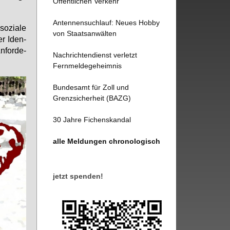
Öffentlichen Verkehr
Antennensuchlauf: Neues Hobby
o­zia­le
von Staatsanwälten
der Iden­
n­for­de­
Nachrichtendienst verletzt
Fernmeldegeheimnis
Bundesamt für Zoll und
Grenzsicherheit (BAZG)
30 Jahre Fichenskandal
alle Meldungen chronologisch
jetzt spenden!