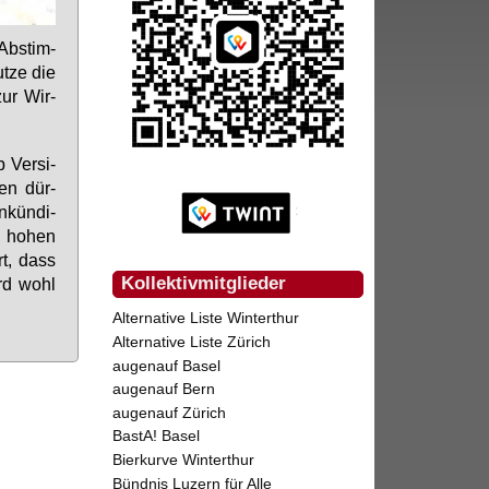
Ab­stim­
ut­ze die
zur Wir­
 Ver­si­
­men dür­
­kün­di­
nd ho­hen
ert, dass
Kollektivmitglieder
ird wohl
Alternative Liste Winterthur
Alternative Liste Zürich
augenauf Basel
augenauf Bern
augenauf Zürich
BastA! Basel
Bierkurve Winterthur
Bündnis Luzern für Alle