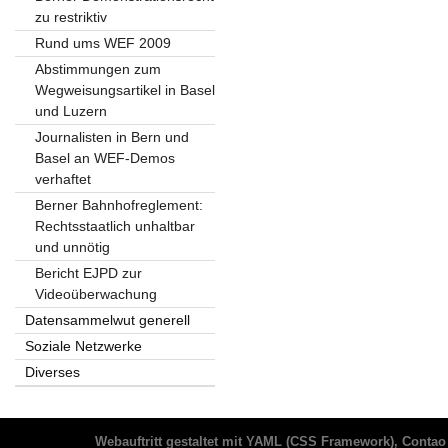
zu restriktiv
Rund ums WEF 2009
Abstimmungen zum
Wegweisungsartikel in Basel
und Luzern
Journalisten in Bern und
Basel an WEF-Demos
verhaftet
Berner Bahnhofreglement:
Rechtsstaatlich unhaltbar
und unnötig
Bericht EJPD zur
Videoüberwachung
Datensammelwut generell
Soziale Netzwerke
Diverses
Webauftritt gestaltet mit
YAML
(CSS Framework),
Contao 