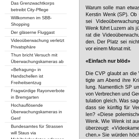
Das Grenzwachtkorps
War­um sol­le man et­was i
betreibt City-Pflege
Kers­tin Wenk (SP). Ob O
Willkommen im SBB-
sei Vi­deo­über­wa­chung a
Shopping
Wenk führt Lu­zern als jü
Der gläserne Fluggast
rat die Vi­deo­über­wa­c
Videoüberwachung verletzt
den. Der Platz sei nicht s
Privatsphäre
vor ei­nem Mo­nat mit.
Thun bricht Versuch mit
«Ein­fach nur blöd»
Überwachungskameras ab
«Befragung» in
Die CVP glaubt an die W
Handschellen ist
tig­te am Abend ih­re Kri
Freiheitsentzug
lung. Na­ment­lich SP u
Fragwürdige Rayonverbote
von Ver­bre­chen und Ge­
in Bremgarten
tu­la­ti­on gleich. Was sa
Hochauflösende
dass sie künf­tig für Ver­
Überwachungskameras in
len? «Die­se po­le­mi­sc
Genf
Wenk. Wie Wenk ist auch 
Bundesamtes für Strassen
über­zeugt: «Vi­deo­ka­me
will Staus via
chen.» Sie wür­den höchs