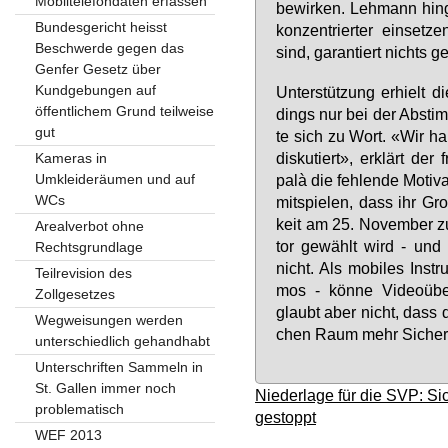
Mobiltelefondaten erfassen
be­wir­ken. Leh­mann hin­g
Bundesgericht heisst
kon­zen­trier­ter ein­set
Beschwerde gegen das
sind, ga­ran­tiert nichts g
Genfer Gesetz über
Kundgebungen auf
Un­ter­stüt­zung er­hiel
öffentlichem Grund teilweise
dings nur bei der Ab­stim­
gut
te sich zu Wort. «Wir ha
dis­ku­tiert», er­klärt der 
Kameras in
Umkleideräumen und auf
palà die feh­len­de Mo­ti­
WCs
mit­spie­len, dass ihr Gro
keit am 25. No­vem­ber zum
Arealverbot ohne
tor ge­wählt wird - und d
Rechtsgrundlage
nicht. Als mo­bi­les In­str
Teilrevision des
mos - kön­ne Vi­deo­übe
Zollgesetzes
glaubt aber nicht, dass das
Wegweisungen werden
chen Raum mehr Si­cher­h
unterschiedlich gehandhabt
Unterschriften Sammeln in
St. Gallen immer noch
Niederlage für die SVP: Si
problematisch
gestoppt
WEF 2013