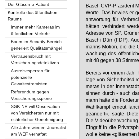
Der Gläserne Patient
Ba­sel. CVP-Prä­si­dent M
Wor­te. Das be­wies er g
Kontrolle des öffentlichen
Raums
ant­wor­tung für Ver­bre­
hät­ten ver­hin­dert we
Immer mehr Kameras im
Adres­se von SP, Grü­nem
öffentlichen Verkehr
Ba­schi Dürr (FDP). Auch
Boom im Security-Bereich
manns Mo­ti­on, die die Ge
generiert Qualitätsmängel
wa­chung des öf­fent­li­
Vertrauensbruch mit
mit 48 ge­gen 38 Stim­men
Versicherungsdetektiven
Ausreisesperren für
Be­reits vor ei­nem Jahr h
potenzielle
la­ge von Si­cher­heits­di
Gewaltextremisten
me­ras in der In­nen­stad
Referendum gegen
sin­nen durch - auch da­
Versicherungsspione
mann hat­te die For­de­ru
SGK-NR will Observation
Wahl­kampf er­neut lan­c
von Versicherten nur mit
ge­än­dert», sag­te Die­te
richterlicher Genehmigung
Die Vi­deo­über­wa­chung 
Ein­griff in die Pri­vat­s
Alle Jahre wieder: Journalist
wol­le kei­ne «glä­ser­nen
am WEF verhaftet