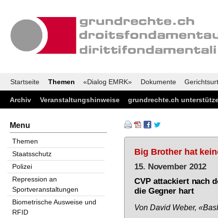
Startseite
Themen
«Dialog EMRK»
Dokumente
Gerichtsurt
Archiv
Veranstaltungshinweise
grundrechte.ch unterstütz
Menu
Themen
Big Brother hat kei
Staatsschutz
15. November 2012
Polizei
Repression an
CVP attackiert nach 
Sportveranstaltungen
die Gegner hart
Biometrische Ausweise und
Von Da­vid We­ber, «Bas­l
RFID