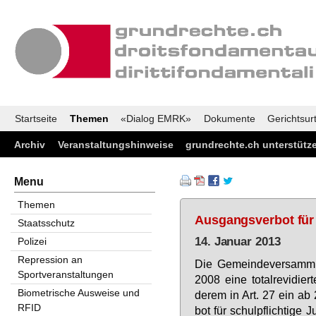
Startseite
Themen
«Dialog EMRK»
Dokumente
Gerichtsurt
Archiv
Veranstaltungshinweise
grundrechte.ch unterstütz
Menu
Themen
Ausgangsverbot für 
Staatsschutz
14. Januar 2013
Polizei
Repression an
Die Ge­mein­de­ver­samm­
Sportveranstaltungen
2008 ei­ne to­tal­r­e­vi­die
Biometrische Ausweise und
de­rem in Art. 27 ein ab
RFID
bot für schul­pflich­ti­ge 