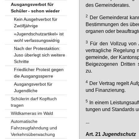
Ausgangsverbot für
des Ge­mein­de­ra­tes.
Schüler - schon wieder
2
Der Ge­mein­de­rat kann
Kein Ausgehverbot für
Be­stim­mun­gen des über
Zwölfjährige
or­ga­nen oder be­auf­trag­t
«Jugendschutzartikel» ist
wohl verfassungswidrig
3
Für den Voll­zug von A
Nach der Protestaktion:
ver­trag­li­che Re­ge­lung 
Juso überlegt sich weitere
ge­mein­de, der Kan­tons­po­
Schritte
Bei­ge­zo­ge­nen Drit­ten 
Friedlicher Protest gegen
zu.
die Ausgangssperre
4
Der Ver­trag re­gelt Auf­
Ausgangsverbot für
und Fi­nan­zie­rung.
Jugendliche
Schülerin darf Kopftuch
5
In ei­nem Leis­tungs­auf­t
tragen
tun­gen und Stan­dards u
Wildkameras im Wald
Automatische
...
Fahrzeugfahndung und
Art. 21
Ju­gend­schutz
Verkehrsüberwachung