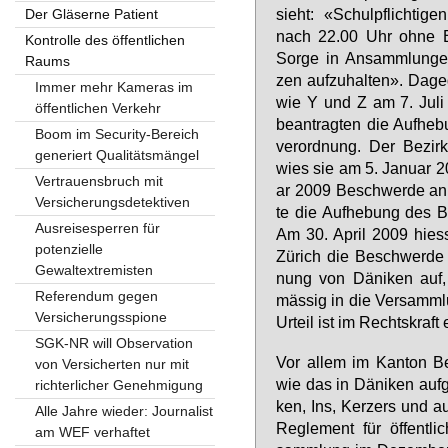
sieht: «Schul­pflich­ti­g
Der Gläserne Patient
nach 22.00 Uhr oh­ne Be­g
Kontrolle des öffentlichen
Sor­ge in An­samm­lun­gen
Raums
zen auf­zu­hal­ten». Da­g
Immer mehr Kameras im
wie Y und Z am 7. Ju­li 
öffentlichen Verkehr
be­an­trag­ten die Auf­he­b
Boom im Security-Bereich
ver­ord­nung. Der Be­zirk
generiert Qualitätsmängel
wies sie am 5. Ja­nu­ar 
Vertrauensbruch mit
ar 2009 Be­schwer­de an d
Versicherungsdetektiven
te die Auf­he­bung des Be
Ausreisesperren für
Am 30. April 2009 hiess 
potenzielle
Zü­rich die Be­schwer­de 
Gewaltextremisten
nung von Dä­ni­ken auf, 
Referendum gegen
mäs­sig in die Ver­samm­lun
Versicherungsspione
Ur­teil ist im Rechts­kraft
SGK-NR will Observation
Vor al­lem im Kan­ton Be
von Versicherten nur mit
wie das in Dä­ni­ken auf­ge­
richterlicher Genehmigung
ken, Ins, Ker­zers und auc
Alle Jahre wieder: Journalist
Re­gle­ment für öf­fent­li
am WEF verhaftet