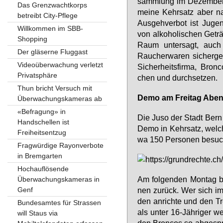
samm­lung im De­zem­ber 
Das Grenzwachtkorps
mei­ne Kehr­satz aber na­
betreibt City-Pflege
Aus­geh­ver­bot ist Ju­g
Willkommen im SBB-
von al­ko­ho­li­schen Ge­t
Shopping
Raum un­ter­sagt, auch k
Der gläserne Fluggast
Rau­cher­wa­ren si­cher­ge
Videoüberwachung verletzt
Si­cher­heits­fir­ma, Bron
Privatsphäre
chen und durch­set­zen.
Thun bricht Versuch mit
De­mo am Frei­tag Abe
Überwachungskameras ab
«Befragung» in
Die Ju­so der Stadt Bern o
Handschellen ist
De­mo in Kehr­satz, wel­
Freiheitsentzug
wa 150 Per­so­nen be­suc
Fragwürdige Rayonverbote
in Bremgarten
Hochauflösende
Am fol­gen­den Mon­tag buc
Überwachungskameras in
Genf
nen zu­rück. Wer sich im 
den an­rich­te und den Tre
Bundesamtes für Strassen
als un­ter 16-Jäh­ri­ger w
will Staus via
den Bron­cos so ab­ge­spr