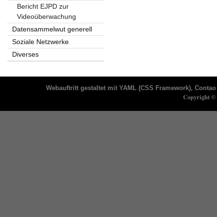
Bericht EJPD zur
Videoüberwachung
Datensammelwut generell
Soziale Netzwerke
Diverses
Webauftritt gestaltet mit
YAML
(CSS Framework),
Contao 
Copyright © 