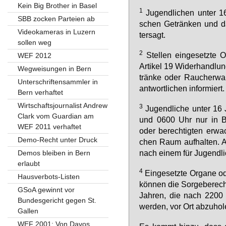
Kein Big Brother in Basel
1
Ju­gend­li­chen un­ter 1
SBB zocken Parteien ab
schen Ge­trän­ken und d
Videokameras in Luzern
ter­sagt.
sollen weg
2
Stel­len ein­ge­setz­te O
WEF 2012
Ar­ti­kel 19 Wi­der­hand­lu
Wegweisungen in Bern
trän­ke oder Rau­cher­wa­r
Unterschriftensammler in
ant­wort­li­chen in­for­miert.
Bern verhaftet
Wirtschaftsjournalist Andrew
3
Ju­gend­li­che un­ter 1
Clark vom Guardian am
und 0600 Uhr nur in Be­gl
WEF 2011 verhaftet
oder be­rech­tig­ten er­wac
Demo-Recht unter Druck
chen Raum auf­hal­ten. A
nach ei­nem für Ju­gend­li­
Demos bleiben in Bern
erlaubt
4
Ein­ge­setz­te Or­ga­ne od
Hausverbots-Listen
kön­nen die Sor­ge­be­rech­t
GSoA gewinnt vor
Jah­ren, die nach 2200 U
Bundesgericht gegen St.
wer­den, vor Ort ab­zu­ho­l
Gallen
WEF 2001: Von Davos