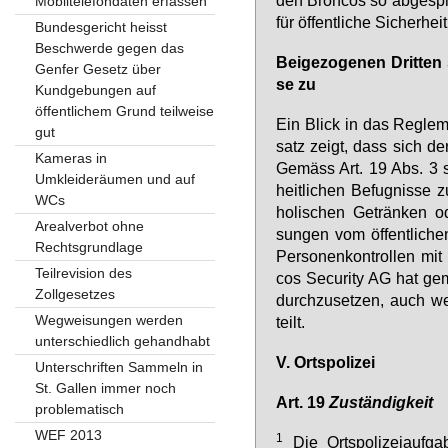
Mobiltelefondaten erfassen
für öf­fent­li­che Si­cher­he
Bundesgericht heisst
Beschwerde gegen das
Bei­ge­zo­ge­nen Drit­ten 
Genfer Gesetz über
se zu
Kundgebungen auf
öffentlichem Grund teilweise
Ein Blick in das Re­gle­me
gut
satz zeigt, dass sich der G
Kameras in
Ge­mäss Art. 19 Abs. 3 st
Umkleideräumen und auf
heit­li­chen Be­fug­nis­se
WCs
ho­li­schen Ge­trän­ken
Arealverbot ohne
sun­gen vom öf­fent­li­che
Rechtsgrundlage
Per­so­nen­kon­trol­len m
Teilrevision des
cos Se­cu­ri­ty AG hat ge­
Zollgesetzes
durch­zu­set­zen, auch we
Wegweisungen werden
teilt.
unterschiedlich gehandhabt
V. Orts­po­li­zei
Unterschriften Sammeln in
St. Gallen immer noch
Art. 19
Zu­stän­dig­keit
problematisch
WEF 2013
1
Die Orts­po­li­zei­auf­ga