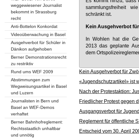
Es kommt hin­zu, dass di
weggewiesener Journalist
samm­lungs­frei­heit wi
bekommt in Strassburg
schränkt ist.
recht
Kein Aus­geh­ver­bot für 
Anti-Bottelon Konkordat
Videoüberwachung in Basel
In Woh­len hat die Ge­m
Ausgehverbot für Schüler in
2013 das ge­plan­te Aus­g
Dänikon aufgehoben
dem Orts­po­li­zei­re­gle­me
Berner Demonstrationsrecht
zu restriktiv
Kein Ausgehverbot für Zwöl
Rund ums WEF 2009
Abstimmungen zum
«Jugendschutzartikel» ist 
Wegweisungsartikel in Basel
Nach der Protestaktion: Jus
und Luzern
Journalisten in Bern und
Friedlicher Protest gegen 
Basel an WEF-Demos
Ausgangsverbot für Jugend
verhaftet
Reglement für öffentliche S
Berner Bahnhofreglement:
Rechtsstaatlich unhaltbar
Entscheid vom 30. April 20
und unnötig