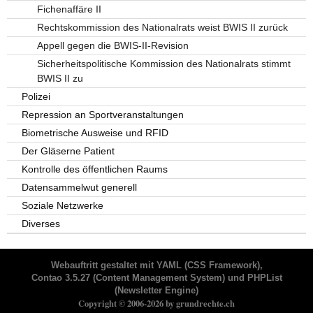
Fichenaffäre II
Rechtskommission des Nationalrats weist BWIS II zurück
Appell gegen die BWIS-II-Revision
Sicherheitspolitische Kommission des Nationalrats stimmt
BWIS II zu
Polizei
Repression an Sportveranstaltungen
Biometrische Ausweise und RFID
Der Gläserne Patient
Kontrolle des öffentlichen Raums
Datensammelwut generell
Soziale Netzwerke
Diverses
Webauftritt gestaltet mit
YAML
(CSS Framework),
Contao 3.5.27
(Content Management System) und
PHPList
(Newsletter Engine)
Copyright © 2006-2026 by grundrechte.ch