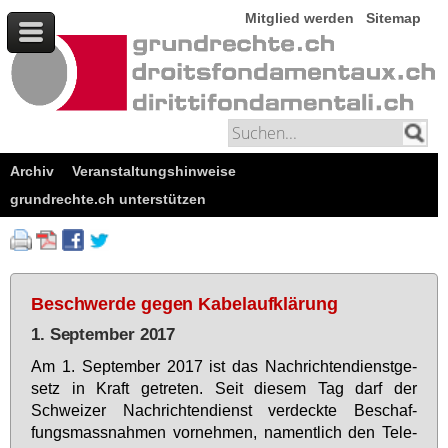
Mitglied werden
Sitemap
Archiv
Veranstaltungshinweise
grundrechte.ch unterstützen
Beschwerde gegen Kabelaufklärung
1. September 2017
Am 1. Sep­tem­ber 2017 ist das Nach­rich­ten­dienst­ge­
setz in Kraft ge­tre­ten. Seit die­sem Tag darf der
Schwei­zer Nach­rich­ten­dienst ver­deck­te Be­schaf­
fungs­mass­nah­men vor­neh­men, na­ment­lich den Te­le­