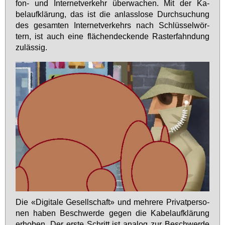
fon- und In­ter­net­ver­kehr über­wa­chen. Mit der Ka­
belauf­klä­rung, das ist die an­lass­lo­se Durch­su­chung
des ge­sam­ten In­ter­net­ver­kehrs nach Schlüs­sel­wör­
tern, ist auch ei­ne flä­chen­de­cken­de Ras­ter­fahn­dung
zu­läs­sig.
Die «Di­gi­ta­le Ge­sell­schaft» und meh­re­re Pri­vat­per­so­
nen ha­ben Be­schwer­de ge­gen die Ka­belauf­klä­rung
er­ho­ben. Der ers­te Schritt ist ana­log zur Be­schwer­de