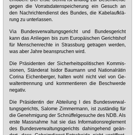
ge­gen die Vor­rats­da­ten­spei­che­rung ein Ge­such an
den Nach­rich­ten­dienst des Bun­des, die Ka­belauf­klä­
rung zu un­ter­las­sen.
Via Bun­des­ver­wal­tungs­ge­richt und Bun­des­ge­richt
kann das An­lie­gen bis zum Eu­ro­päi­schen Ge­richts­hof
für Men­schen­rech­te in Strass­burg ge­tra­gen wer­den,
was aber Jah­re be­an­spru­chen wird.
Die Prä­si­den­ten der Si­cher­heits­po­li­ti­schen Kom­mis­
sio­nen, Stän­de­rat Isi­dor Bau­mann und Na­tio­nal­rä­tin
Co­ri­na Ei­chen­ber­ger, hal­ten wohl nicht viel von Ge­
wal­ten­tren­nung und kom­men­tie­ren die Be­schwer­de
ne­ga­tiv.
Die Prä­si­den­tin der Ab­tei­lung I des Bun­des­ver­wal­
tungs­ge­richts, Sa­lo­me Zim­mer­mann, ist zu­stän­dig für
die Ge­neh­mi­gung der Schnüf­fel­ge­su­che des NDB. Als
ers­te Mass­nah­me hat sie das In­for­ma­ti­ons­re­gle­ment
des Bun­des­ver­wal­tungs­ge­richts da­hin­ge­hend ge­än­