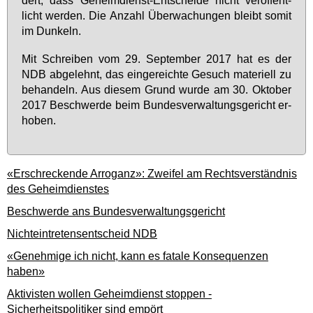
dert, dass Ge­heim­dienst-Ent­schei­de nicht ver­öf­fent­
licht wer­den. Die An­zahl Über­wa­chun­gen bleibt so­mit
im Dun­keln.
Mit Schrei­ben vom 29. Sep­tem­ber 2017 hat es der
NDB ab­ge­lehnt, das ein­ge­reich­te Ge­such ma­te­ri­ell zu
be­han­deln. Aus die­sem Grund wur­de am 30. Ok­to­ber
2017 Be­schwer­de beim Bun­des­ver­wal­tungs­ge­richt er­
ho­ben.
«Erschreckende Arroganz»: Zweifel am Rechtsverständnis
des Geheimdienstes
Beschwerde ans Bundesverwaltungsgericht
Nichteintretensentscheid NDB
«Genehmige ich nicht, kann es fatale Konsequenzen
haben»
Aktivisten wollen Geheimdienst stoppen -
Sicherheitspolitiker sind empört