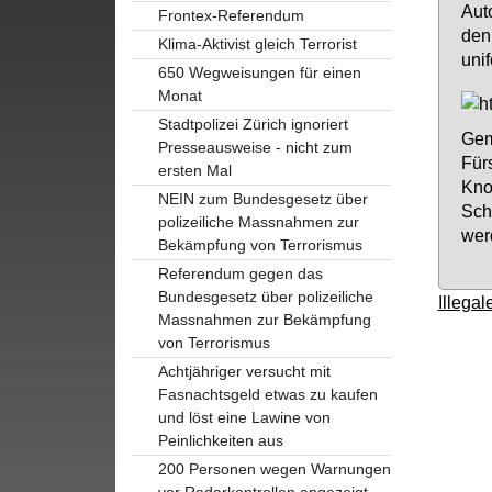
Au­t
Frontex-Referendum
den 
Klima-Aktivist gleich Terrorist
uni­
650 Wegweisungen für einen
Monat
Stadtpolizei Zürich ignoriert
Ge­m
Presseausweise - nicht zum
Fürs
ersten Mal
Knob
NEIN zum Bundesgesetz über
Schw
polizeiliche Massnahmen zur
wer­
Bekämpfung von Terrorismus
Referendum gegen das
Bundesgesetz über polizeiliche
Illega
Massnahmen zur Bekämpfung
von Terrorismus
Achtjähriger versucht mit
Fasnachtsgeld etwas zu kaufen
und löst eine Lawine von
Peinlichkeiten aus
200 Personen wegen Warnungen
vor Radarkontrollen angezeigt