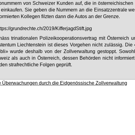
o­num­mern von Schwei­zer Kun­den auf, die in ös­ter­rei­chi­schen 
ein­kau­fen. Sie ge­ben die Num­mern an die Ein­satz­zen­tra­le wei­
for­mier­ten Kol­le­gen filz­ten dann die Au­tos an der Gren­ze.
äss tri­na­tio­na­len Po­li­zei­ko­ope­ra­ti­ons­ver­trag mit Ös­ter­reic
­ten­tum Liech­ten­stein ist die­ses Vor­ge­hen nicht zu­läs­sig. Die 
­li» wur­de des­halb von der Zoll­ver­wal­tung ge­stoppt. So­woh
eiz als auch in Ös­ter­reich, des­sen Be­hör­den nicht in­for­miert
den straf­recht­li­che Fol­gen ge­prüft.
le Überwachungen durch die Eidgenössische Zollverwaltung