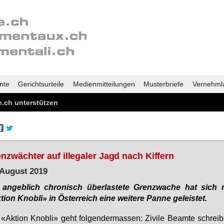
nte
Gerichtsurteile
Medienmitteilungen
Musterbriefe
Vernehml
.ch unterstützen
nzwächter auf illegaler Jagd nach Kiffern
 August 2019
 an­geb­lich chro­nisch über­las­te­te Grenz­wa­che hat sich 
ti­on Knob­li» in Ös­ter­reich ei­ne wei­te­re Pan­ne ge­leis­tet.
«Ak­ti­on Knob­li» geht fol­gen­der­mas­sen: Zi­vi­le Be­am­te schrei­