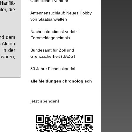
Öffentlichen Verkehr
Hanf­lä­
ter, die
Antennensuchlauf: Neues Hobby
von Staatsanwälten
Nachrichtendienst verletzt
h und dem
Fernmeldegeheimnis
«Ak­ti­on
l in der
Bundesamt für Zoll und
Grenzsicherheit (BAZG)
 wa­ren,
30 Jahre Fichenskandal
alle Meldungen chronologisch
jetzt spenden!